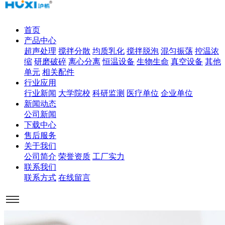
首页
产品中心
超声处理
搅拌分散
均质乳化
搅拌脱泡
混匀振荡
控温浓
缩
研磨破碎
离心分离
恒温设备
生物生命
真空设备
其他
单元
相关配件
行业应用
行业新闻
大学院校
科研监测
医疗单位
企业单位
新闻动态
公司新闻
下载中心
售后服务
关于我们
公司简介
荣誉资质
工厂实力
联系我们
联系方式
在线留言