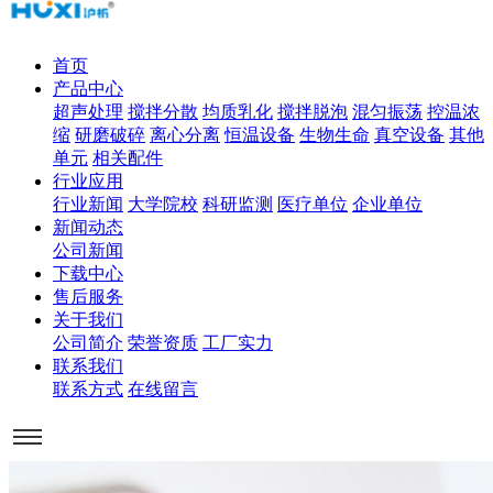
首页
产品中心
超声处理
搅拌分散
均质乳化
搅拌脱泡
混匀振荡
控温浓
缩
研磨破碎
离心分离
恒温设备
生物生命
真空设备
其他
单元
相关配件
行业应用
行业新闻
大学院校
科研监测
医疗单位
企业单位
新闻动态
公司新闻
下载中心
售后服务
关于我们
公司简介
荣誉资质
工厂实力
联系我们
联系方式
在线留言