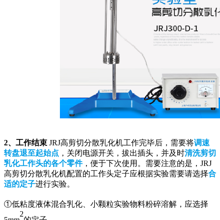
2、工作结束
JRJ高剪切分散乳化机工作完毕后，需要将
调速
转盘退至起始点
，关闭电源开关，拔出插头，并及时
清洗
剪切
乳化工作头的各个零件
，便于下次使用。需要注意的是，JRJ
高剪切分散乳化机配置的工作头定子应根据实验需要请选择
合
适的定子
进行实验。
①低粘度液体混合乳化、小颗粒实验物料粉碎溶解，应选择
2
5mm
的定子。