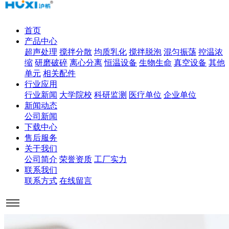
首页
产品中心
超声处理
搅拌分散
均质乳化
搅拌脱泡
混匀振荡
控温浓
缩
研磨破碎
离心分离
恒温设备
生物生命
真空设备
其他
单元
相关配件
行业应用
行业新闻
大学院校
科研监测
医疗单位
企业单位
新闻动态
公司新闻
下载中心
售后服务
关于我们
公司简介
荣誉资质
工厂实力
联系我们
联系方式
在线留言