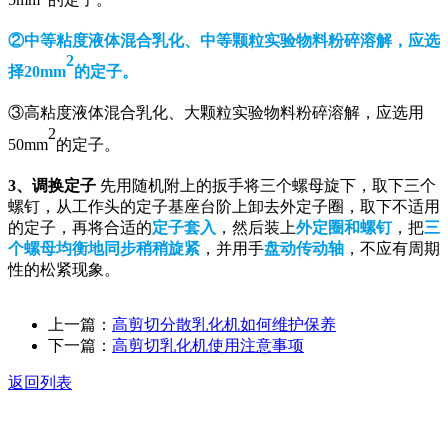
②中等粘度液体混合乳化、中等颗粒实验物料粉碎溶解，应选
2
择20mm
的定子。
③高粘度液体混合乳化、大颗粒实验物料粉碎溶解，应选用
2
50mm
的定子。
3、调换定子
先用随机附上的扳手将三个螺母旋下，取下三个
螺钉，从工作头的定子基座台阶上卸去外定子圈，取下不适用
的定子，再将合适的
定子套入
，然后装上
外定圈和螺钉
，把
三
个螺母均衡地同步稍稍旋紧
，并用手
盘动传动轴
，不应有周期
性的松紧现象。
上一篇：
高剪切分散乳化机如何维护保养
下一篇：
高剪切乳化机使用注意事项
返回列表