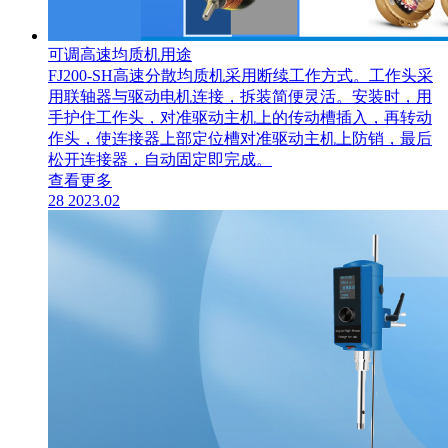
可调高速均质机用途
​FJ200-SH高速分散均质机采用断续工作方式。工作头采
用联轴器与驱动电机连接，拆装简便灵活。安装时，用
手护住工作头，对准驱动主机上的传动槽插入，再转动
作头，使连接器上部定位槽对准驱动主机上防销，最后
松开连接器，自动固定即完成。
查看更多
28
2023.02