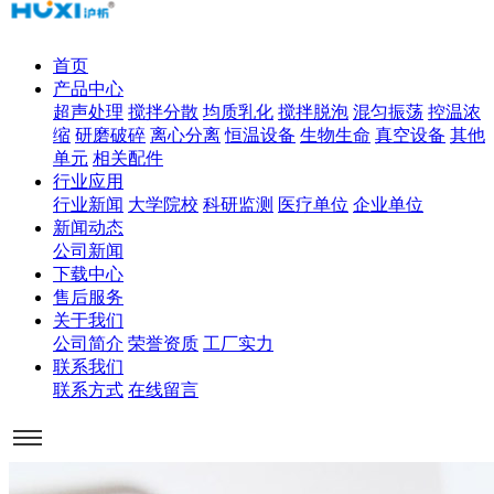
首页
产品中心
超声处理
搅拌分散
均质乳化
搅拌脱泡
混匀振荡
控温浓
缩
研磨破碎
离心分离
恒温设备
生物生命
真空设备
其他
单元
相关配件
行业应用
行业新闻
大学院校
科研监测
医疗单位
企业单位
新闻动态
公司新闻
下载中心
售后服务
关于我们
公司简介
荣誉资质
工厂实力
联系我们
联系方式
在线留言