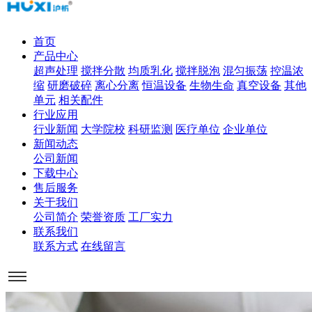
首页
产品中心
超声处理
搅拌分散
均质乳化
搅拌脱泡
混匀振荡
控温浓
缩
研磨破碎
离心分离
恒温设备
生物生命
真空设备
其他
单元
相关配件
行业应用
行业新闻
大学院校
科研监测
医疗单位
企业单位
新闻动态
公司新闻
下载中心
售后服务
关于我们
公司简介
荣誉资质
工厂实力
联系我们
联系方式
在线留言