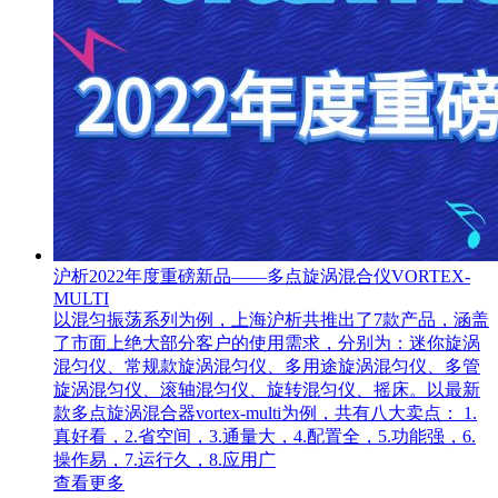
沪析2022年度重磅新品——多点旋涡混合仪VORTEX-
MULTI
以混匀振荡系列为例，上海沪析共推出了7款产品，涵盖
了市面上绝大部分客户的使用需求，分别为：迷你旋涡
混匀仪、常规款旋涡混匀仪、多用途旋涡混匀仪、多管
旋涡混匀仪、滚轴混匀仪、旋转混匀仪、摇床。以最新
款多点旋涡混合器vortex-multi为例，共有八大卖点： 1.
真好看，2.省空间，3.通量大，4.配置全，5.功能强，6.
操作易，7.运行久，8.应用广
查看更多