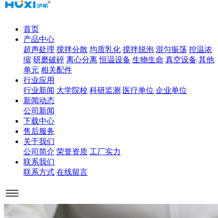
首页
产品中心
超声处理
搅拌分散
均质乳化
搅拌脱泡
混匀振荡
控温浓
缩
研磨破碎
离心分离
恒温设备
生物生命
真空设备
其他
单元
相关配件
行业应用
行业新闻
大学院校
科研监测
医疗单位
企业单位
新闻动态
公司新闻
下载中心
售后服务
关于我们
公司简介
荣誉资质
工厂实力
联系我们
联系方式
在线留言