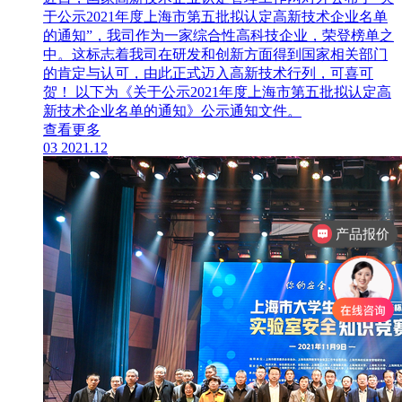
于公示2021年度上海市第五批拟认定高新技术企业名单
的通知”，我司作为一家综合性高科技企业，荣登榜单之
中。这标志着我司在研发和创新方面得到国家相关部门
的肯定与认可，由此正式迈入高新技术行列，可喜可
贺！ 以下为《关于公示2021年度上海市第五批拟认定高
新技术企业名单的通知》公示通知文件。
查看更多
03
2021.12
产品报价
产品视频