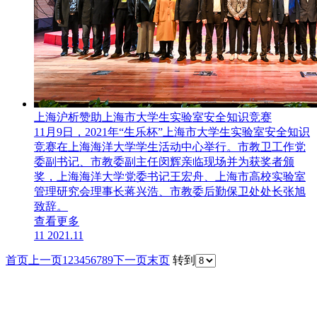
上海沪析赞助上海市大学生实验室安全知识竞赛
11月9日，2021年“生乐杯”上海市大学生实验室安全知识
竞赛在上海海洋大学学生活动中心举行。市教卫工作党
委副书记、市教委副主任闵辉亲临现场并为获奖者颁
奖，上海海洋大学党委书记王宏舟、上海市高校实验室
管理研究会理事长蒋兴浩、市教委后勤保卫处处长张旭
致辞。
查看更多
11
2021.11
首页
上一页
1
2
3
4
5
6
7
8
9
下一页
末页
转到