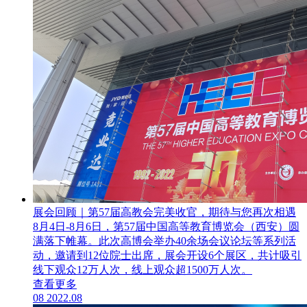
展会回顾｜第57届高教会完美收官，期待与您再次相遇
8月4日-8月6日，第57届中国高等教育博览会（西安）圆
满落下帷幕。此次高博会举办40余场会议论坛等系列活
动，邀请到12位院士出席，展会开设6个展区，共计吸引
线下观众12万人次，线上观众超1500万人次。
查看更多
08
2022.08