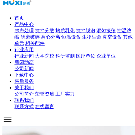
首页
产品中心
超声处理
搅拌分散
均质乳化
搅拌脱泡
混匀振荡
控温浓
缩
研磨破碎
离心分离
恒温设备
生物生命
真空设备
其他
单元
相关配件
行业应用
行业新闻
大学院校
科研监测
医疗单位
企业单位
新闻动态
公司新闻
下载中心
售后服务
关于我们
公司简介
荣誉资质
工厂实力
联系我们
联系方式
在线留言