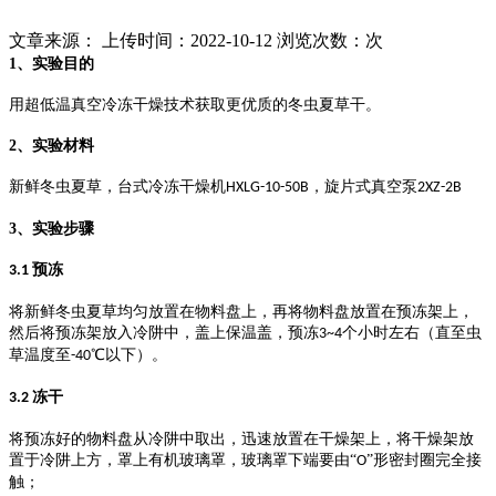
文章来源： 上传时间：2022-10-12 浏览次数：
次
1、
实验目的
用
超低温真空冷冻干燥技术
获取更优质的冬虫夏草干。
2、
实验材料
新鲜冬虫夏草，台式冷冻干燥机
，旋片式真空泵
HXLG-10-50B
2XZ-2B
3、
实验步骤
预冻
3.1
将新鲜冬虫夏草均匀放置在物料盘上，再将物料盘放置在预冻架上，
然后将预冻架放入冷阱中，盖上保温盖，预冻
个小时左右（直至虫
3~4
草温度至
℃以下）。
-40
冻干
3.2
将预冻好的物料盘从冷阱中取出，迅速放置在干燥架上，将干燥架放
置于冷阱上方，罩上有机玻璃罩，玻璃罩下端要由
“
”形密封圈完全接
O
触；