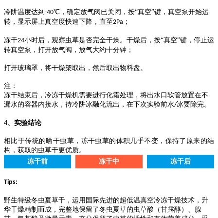
冷阱温度达到
℃，确定放气阀已关闭，按“真空”键，真空泵开始运
-40
转，显示屏上真空度快速下降，直至
2Pa；
冻干
小时后，观察虫草是否完全干燥。干燥后，按“真空”键，停止运
24
转真空泵，打开放气阀，放气大约十分钟；
打开玻璃罩，将干燥架取出，然后取出物料盘。
注：
冻干结束后，冷冻干燥机需要进行化霜处理，将出水口软管放置在不
漏水的容器内接水，待冷阱冰融化流出，在下次实验前水
冰要除完。
/
4、
实验结论
相比于传统的晒干虫草，冻干虫草的
体积几乎不变，保持了原来的结
构
，
获取的虫草干更优质
。
冻干前
冻干中
冻干后
Tips:
野生特级冬虫夏草
干
，运用国际先进的超低温真空冷冻干燥技术，升
华干燥精制而成，完整地保留了冬虫夏草的虫草酸（甘露醇）、腺