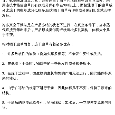
苷、氨基酸及微量元素，充分保留了虫草的活性和有效营养成分
。
采
用该技术能使
虫草
的有效成分保有率在
以上
，
而普通晒干的虫草成
98%
分比冻干的虫草成分低很多
因为晒干虫草有许多成分见到阳光就会挥
,
发掉。
冷冻真空干燥法是在产品冻结的状态下进行，在真空条件下，当水蒸
气直接升华出来后，产品形成类似海绵状疏松多孔架构，体积大小几
乎不变。
相对晒干虫草而言，冻干虫草有
着诸多
优点：
、
许多热敏性的物质（例如虫草多糖等）不会发生变性或失活。
1
、
在低温下干燥时，物质中的一些挥发性成分损失很小。
2
、
在冻干过程中，微生物的生长和酶的作用无法进行，因此能保持原
3
来的性状。
、
由于在冻结的状态下进行干燥，因此体积几乎不变，保持了原来的
4
结构。
、
干燥后的物质疏松多孔，呈海绵状，加水后几乎立即恢复原来的性
5
状。