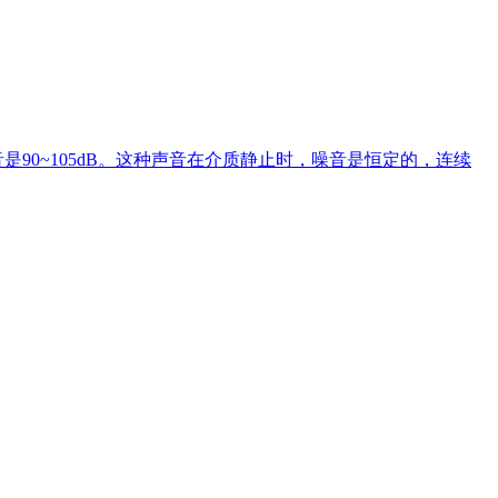
90~105dB。这种声音在介质静止时，噪音是恒定的，连续