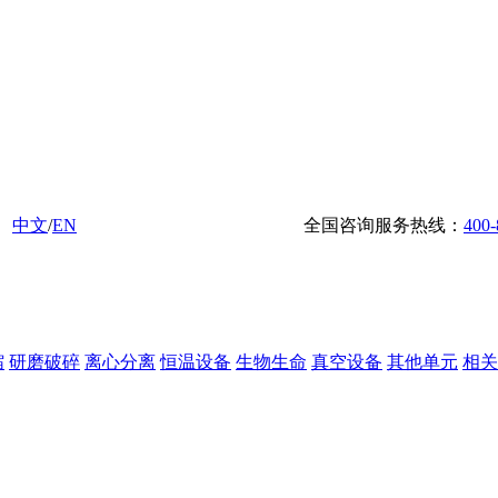
中文
/
EN
全国咨询服务热线：
400-
缩
研磨破碎
离心分离
恒温设备
生物生命
真空设备
其他单元
相关