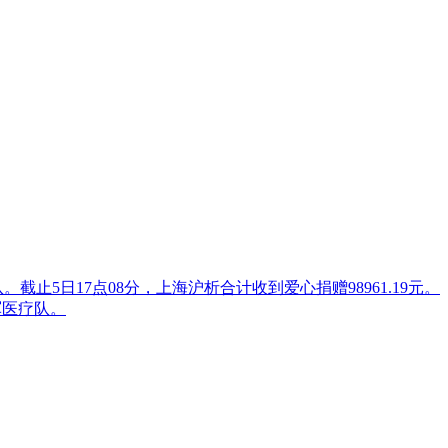
止5日17点08分，上海沪析合计收到爱心捐赠98961.19元。
军医疗队。