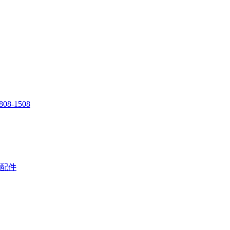
808-1508
配件