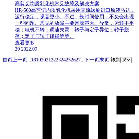
高剪切均质乳化机常见故障及解决方案
​HR-500高剪切均质乳化机采用直流碳刷进口原装马达，
运行稳定，噪音更小。不过，长时间使用，不免会出现
一些问题。常见的故障主要是噪声大、异常，运转不平
稳；电机不转；调速失灵；转子与定子异位；转子脱
落；定子与转子碰撞等等。
查看更多
20
2022.09
首页
上一页
...
18
19
20
21
22
23
24
25
26
27
...
下一页
末页
转到