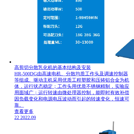
高剪切分散乳化机的基本结构及安装
HR-500DG由高速电机、分散均质工作头及调速控制器
等组成。驱动主机采用优质工程塑胶和压铸铝合金为机
体，运行状态稳定；工作头用优质不锈钢精制，实验应
用面域广；运行转速由微处理器控制，能即时有效补偿
因负载变化和电源电压波动而引起的转速变化，恒速可
靠。
查看更多
22
2022.09