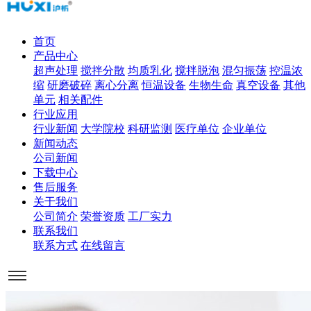
首页
产品中心
超声处理
搅拌分散
均质乳化
搅拌脱泡
混匀振荡
控温浓
缩
研磨破碎
离心分离
恒温设备
生物生命
真空设备
其他
单元
相关配件
行业应用
行业新闻
大学院校
科研监测
医疗单位
企业单位
新闻动态
公司新闻
下载中心
售后服务
关于我们
公司简介
荣誉资质
工厂实力
联系我们
联系方式
在线留言