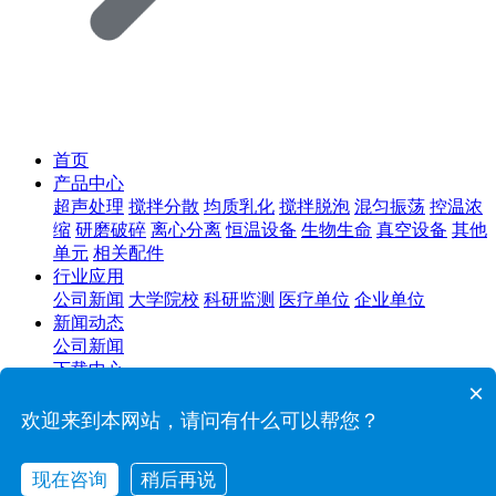
首页
产品中心
超声处理
搅拌分散
均质乳化
搅拌脱泡
混匀振荡
控温浓
缩
研磨破碎
离心分离
恒温设备
生物生命
真空设备
其他
单元
相关配件
行业应用
公司新闻
大学院校
科研监测
医疗单位
企业单位
新闻动态
公司新闻
下载中心
×
售后服务
关于我们
欢迎来到本网站，请问有什么可以帮您？
公司简介
荣誉资质
工厂实力
联系我们
现在咨询
稍后再说
在线咨询
拨打电话
联系我们
联系方式
在线留言