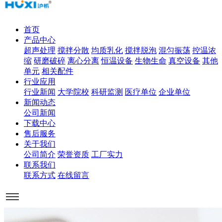
首页
产品中心
超声处理
搅拌分散
均质乳化
搅拌脱泡
混匀振荡
控温浓
缩
研磨破碎
离心分离
恒温设备
生物生命
真空设备
其他
单元
相关配件
行业应用
行业新闻
大学院校
科研监测
医疗单位
企业单位
新闻动态
公司新闻
下载中心
售后服务
关于我们
公司简介
荣誉资质
工厂实力
联系我们
联系方式
在线留言