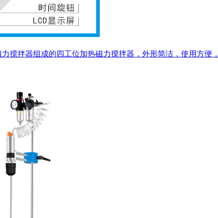
热型磁力搅拌器组成的四工位加热磁力搅拌器，外形简洁，使用方