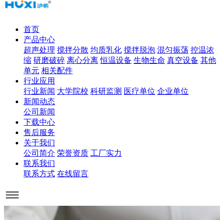
首页
产品中心
超声处理
搅拌分散
均质乳化
搅拌脱泡
混匀振荡
控温浓
缩
研磨破碎
离心分离
恒温设备
生物生命
真空设备
其他
单元
相关配件
行业应用
行业新闻
大学院校
科研监测
医疗单位
企业单位
新闻动态
公司新闻
下载中心
售后服务
关于我们
公司简介
荣誉资质
工厂实力
联系我们
联系方式
在线留言