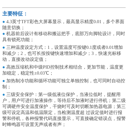
主要特征：
●
4.3英寸TFT彩色大屏幕显示，最高显示精度0.01，多个界面
随意切换；
●
机器前后设计有移动和搬运把手，底部万向脚轮设计，同时
具有锁死功能；
●
三种温度设定方式：1，设置温度可按键0.1度或者0.01增加
和减少；2，也可长按按键快速增加和减少；3，快速光标移
动，直接改动设定值；
●
高效压缩机和中级PID控制技术相结合，更加节能，温度更
加稳定，稳定性±0.03℃；
●
加热制冷功能和循环功能可独立单独控制，也可同时自动控
制；
●
三级安全保护：第一级低液位保护，当液位低时，提醒用
户，用户可进行加液操作，等待后不加液时进行停机；第二级
可调硬件安全温度保护，干烧时可及时切断加热器电源；第三
级可设定高温和低温限定，当检测温度超 过设定值时进行报
警和停机，各种报警代码直接显示，可直接确定错误点，报警
时蜂鸣器可设置无声或者有声；