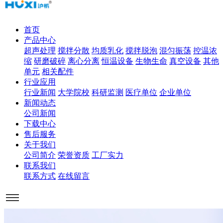
首页
产品中心
超声处理
搅拌分散
均质乳化
搅拌脱泡
混匀振荡
控温浓
缩
研磨破碎
离心分离
恒温设备
生物生命
真空设备
其他
单元
相关配件
行业应用
行业新闻
大学院校
科研监测
医疗单位
企业单位
新闻动态
公司新闻
下载中心
售后服务
关于我们
公司简介
荣誉资质
工厂实力
联系我们
联系方式
在线留言