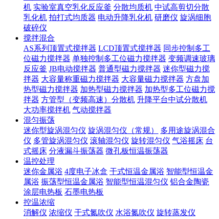
机
实验室真空乳化反应釜
分散均质机
中试高剪切分散
乳化机
拍打式均质器
电动升降乳化机
研磨仪
旋涡细胞
破碎仪
搅拌混合
AS系列顶置式搅拌器
LCD顶置式搅拌器
同步控制多工
位磁力搅拌器
单独控制多工位磁力搅拌器
变频调速玻璃
反应釜
JB电动搅拌器
普通型磁力搅拌器
迷你型磁力搅
拌器
大容量称重磁力搅拌器
大容量磁力搅拌器
方盘加
热型磁力搅拌器
加热型磁力搅拌器
加热型多工位磁力搅
拌器
方管型（变频高速）分散机
升降平台中试分散机
大功率搅拌机
气动搅拌器
混匀振荡
迷你型旋涡混匀仪
旋涡混匀仪（常规）
多用途旋涡混合
仪
多管旋涡混匀仪
滚轴混匀仪
旋转混匀仪
气浴摇床
台
式摇床
分液漏斗振荡器
微孔板恒温振荡器
温控处理
迷你金属浴
4度电子冰盒
干式恒温金属浴
智能型恒温金
属浴
振荡型恒温金属浴
智能型恒温混匀仪
铝合金陶瓷
涂层电热板
石墨电热板
控温浓缩
消解仪
浓缩仪
干式氮吹仪
水浴氮吹仪
旋转蒸发仪