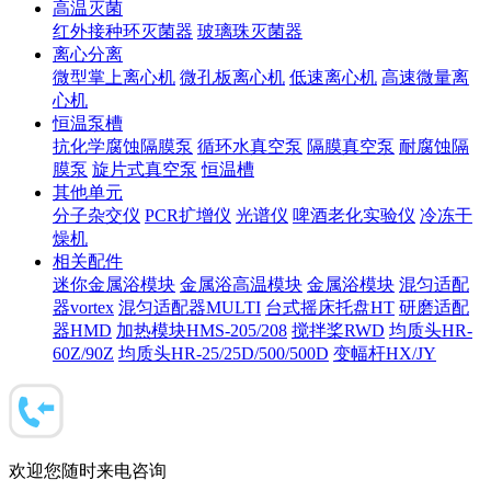
高温灭菌
红外接种环灭菌器
玻璃珠灭菌器
离心分离
微型掌上离心机
微孔板离心机
低速离心机
高速微量离
心机
恒温泵槽
抗化学腐蚀隔膜泵
循环水真空泵
隔膜真空泵
耐腐蚀隔
膜泵
旋片式真空泵
恒温槽
其他单元
分子杂交仪
PCR扩增仪
光谱仪
啤酒老化实验仪
冷冻干
燥机
相关配件
迷你金属浴模块
金属浴高温模块
金属浴模块
混匀适配
器vortex
混匀适配器MULTI
台式摇床托盘HT
研磨适配
器HMD
加热模块HMS-205/208
搅拌桨RWD
均质头HR-
60Z/90Z
均质头HR-25/25D/500/500D
变幅杆HX/JY
欢迎您随时来电咨询