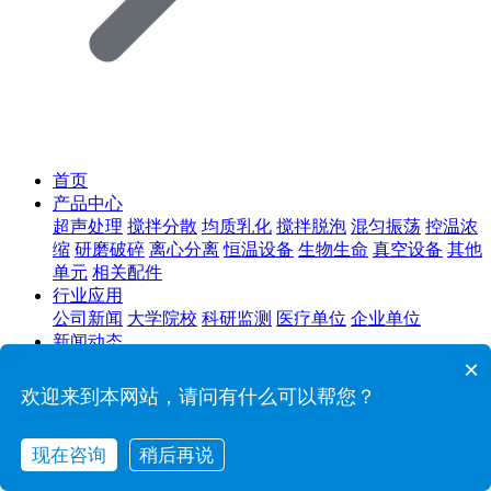
首页
产品中心
超声处理
搅拌分散
均质乳化
搅拌脱泡
混匀振荡
控温浓
缩
研磨破碎
离心分离
恒温设备
生物生命
真空设备
其他
单元
相关配件
行业应用
公司新闻
大学院校
科研监测
医疗单位
企业单位
新闻动态
公司新闻
×
下载中心
欢迎来到本网站，请问有什么可以帮您？
售后服务
关于我们
现在咨询
稍后再说
公司简介
荣誉资质
工厂实力
在线咨询
拨打电话
联系我们
联系我们