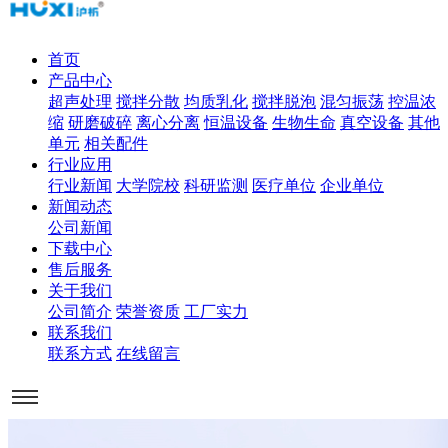
首页
产品中心
超声处理
搅拌分散
均质乳化
搅拌脱泡
混匀振荡
控温浓
缩
研磨破碎
离心分离
恒温设备
生物生命
真空设备
其他
单元
相关配件
行业应用
行业新闻
大学院校
科研监测
医疗单位
企业单位
新闻动态
公司新闻
下载中心
售后服务
关于我们
公司简介
荣誉资质
工厂实力
联系我们
联系方式
在线留言