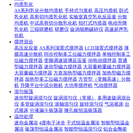
均质乳化
AS系列乳化分散均质机
手持式匀浆机
高压均质机
卧式
乳化机
高剪切均质乳化机
实验室真空乳化反应釜
分散
均质机
中试高剪切分散乳化机
拍打式均质器
电动升降
乳化机
三辊研磨机
研磨仪
旋涡细胞破碎仪
高速超声乳
化机
搅拌混合
高压反应釜
AS系列顶置式搅拌器
LCD顶置式搅拌器
薄
膜高速分散机
同步控制多工位磁力搅拌器
单独控制多工
位磁力搅拌器
变频调速玻璃反应釜
JB电动搅拌器
普通
型磁力搅拌器
迷你型磁力搅拌器
大容量称重磁力搅拌器
大容量磁力搅拌器
方盘加热型磁力搅拌器
加热型磁力搅
拌器
加热型多工位磁力搅拌器
方管型（变频高速）分散
机
升降平台中试分散机
大功率搅拌机
气动搅拌器
混匀振荡
迷你型旋涡混匀仪
旋涡混匀仪（常规）
多用途旋涡混合
仪
多管旋涡混匀仪
滚轴混匀仪
旋转混匀仪
气浴摇床
台
式摇床
分液漏斗振荡器
微孔板恒温振荡器
温控处理
迷你金属浴
4度电子冰盒
干式恒温金属浴
智能型恒温金
属浴
振荡型恒温金属浴
智能型恒温混匀仪
铝合金陶瓷