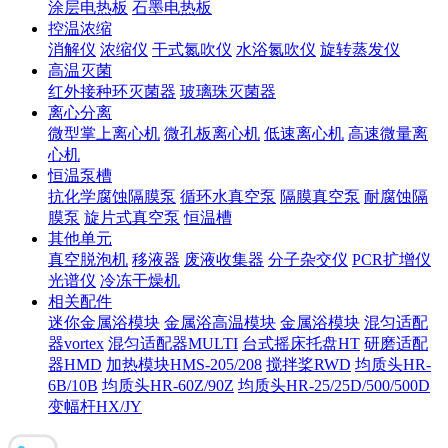
涂层电热板
石墨电热板
控温浓缩
消解仪
浓缩仪
干式氮吹仪
水浴氮吹仪
旋转蒸发仪
高温灭菌
红外接种环灭菌器
玻璃珠灭菌器
离心分离
微型掌上离心机
微孔板离心机
低速离心机
高速微量离
心机
恒温泵槽
抗化学腐蚀隔膜泵
循环水真空泵
隔膜真空泵
耐腐蚀隔
膜泵
旋片式真空泵
恒温槽
其他单元
真空脱泡机
移液器
废液收集器
分子杂交仪
PCR扩增仪
光谱仪
冷冻干燥机
相关配件
迷你金属浴模块
金属浴高温模块
金属浴模块
混匀适配
器vortex
混匀适配器MULTI
台式摇床托盘HT
研磨适配
器HMD
加热模块HMS-205/208
搅拌桨RWD
均质头HR-
6B/10B
均质头HR-60Z/90Z
均质头HR-25/25D/500/500D
变幅杆HX/JY