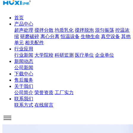
首页
产品中心
超声处理
搅拌分散
均质乳化
搅拌脱泡
混匀振荡
控温浓
缩
研磨破碎
离心分离
恒温设备
生物生命
真空设备
其他
单元
相关配件
行业应用
行业新闻
大学院校
科研监测
医疗单位
企业单位
新闻动态
公司新闻
下载中心
售后服务
关于我们
公司简介
荣誉资质
工厂实力
联系我们
联系方式
在线留言