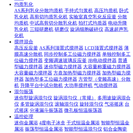
均质乳化
AS系列乳化分散均质机
手持式匀浆机
高压均质机
卧式
乳化机
高剪切均质乳化机
实验室真空乳化反应釜
分散
均质机
中试高剪切分散乳化机
拍打式均质器
电动升降
乳化机
三辊研磨机
研磨仪
旋涡细胞破碎仪
高速超声乳
化机
搅拌混合
高压反应釜
AS系列顶置式搅拌器
LCD顶置式搅拌器
薄
膜高速分散机
同步控制多工位磁力搅拌器
单独控制多工
位磁力搅拌器
变频调速玻璃反应釜
JB电动搅拌器
普通
型磁力搅拌器
迷你型磁力搅拌器
大容量称重磁力搅拌器
大容量磁力搅拌器
方盘加热型磁力搅拌器
加热型磁力搅
拌器
加热型多工位磁力搅拌器
方管型（变频高速）分散
机
升降平台中试分散机
大功率搅拌机
气动搅拌器
混匀振荡
迷你型旋涡混匀仪
旋涡混匀仪（常规）
多用途旋涡混合
仪
多管旋涡混匀仪
滚轴混匀仪
旋转混匀仪
气浴摇床
台
式摇床
分液漏斗振荡器
微孔板恒温振荡器
温控处理
迷你金属浴
4度电子冰盒
干式恒温金属浴
智能型恒温金
属浴
振荡型恒温金属浴
智能型恒温混匀仪
铝合金陶瓷