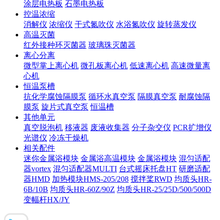
涂层电热板
石墨电热板
控温浓缩
消解仪
浓缩仪
干式氮吹仪
水浴氮吹仪
旋转蒸发仪
高温灭菌
红外接种环灭菌器
玻璃珠灭菌器
离心分离
微型掌上离心机
微孔板离心机
低速离心机
高速微量离
心机
恒温泵槽
抗化学腐蚀隔膜泵
循环水真空泵
隔膜真空泵
耐腐蚀隔
膜泵
旋片式真空泵
恒温槽
其他单元
真空脱泡机
移液器
废液收集器
分子杂交仪
PCR扩增仪
光谱仪
冷冻干燥机
相关配件
迷你金属浴模块
金属浴高温模块
金属浴模块
混匀适配
器vortex
混匀适配器MULTI
台式摇床托盘HT
研磨适配
器HMD
加热模块HMS-205/208
搅拌桨RWD
均质头HR-
6B/10B
均质头HR-60Z/90Z
均质头HR-25/25D/500/500D
变幅杆HX/JY