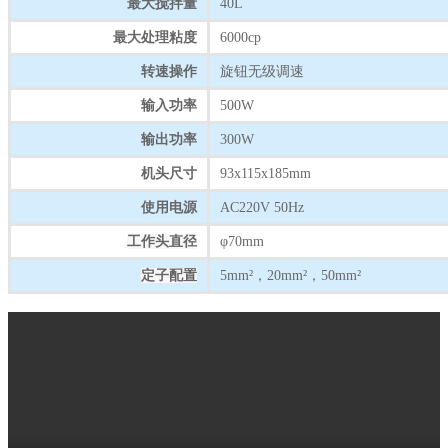
最大搅拌量
40L
最大处理粘度
6000cp
转速操作
旋钮无级调速
输入功率
500W
输出功率
300W
机头尺寸
93x115x185mm
使用电源
AC220V 50Hz
工作头直径
φ70mm
定子配置
5mm²，20mm²，50mm²