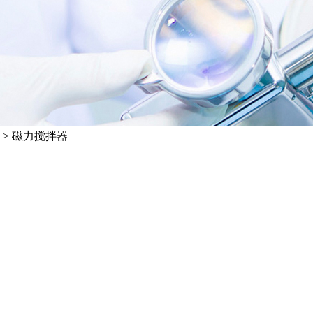
>
磁力搅拌器