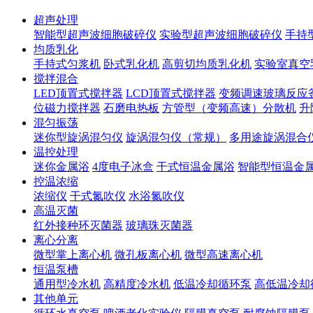
超声处理
智能型超声波细胞破碎仪
实验型超声波细胞破碎仪
手持
均质乳化
手持式匀浆机
卧式乳化机
高剪切均质乳化机
实验室真空
搅拌混合
LED顶置式搅拌器
LCD顶置式搅拌器
变频调速玻璃反应
位磁力搅拌器
石磨电热板
方管型（变频高速）分散机
升
混匀振荡
迷你型旋涡混匀仪
旋涡混匀仪（常规）
多用途旋涡混合
温控处理
迷你金属浴
4度电子冰盒
干式恒温金属浴
智能型恒温金
控温浓缩
浓缩仪
干式氮吹仪
水浴氮吹仪
高温灭菌
红外接种环灭菌器
玻璃珠灭菌器
离心分离
微型掌上离心机
微孔板离心机
微型高速离心机
恒温泵槽
通用型冷水机
高精度冷水机
低温冷却循环泵
高低温冷却
其他单元