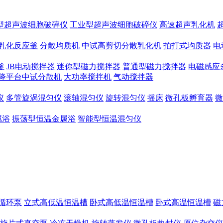
型超声波细胞破碎仪
工业型超声波细胞破碎仪
高速超声乳化机
乳化反应釜
分散均质机
中试高剪切分散乳化机
拍打式均质器
电
釜
JB电动搅拌器
迷你型磁力搅拌器
普通型磁力搅拌器
电磁感应
降平台中试分散机
大功率搅拌机
气动搅拌器
仪
多管旋涡混匀仪
滚轴混匀仪
旋转混匀仪
摇床
微孔板孵育器
微
属浴
振荡型恒温金属浴
智能型恒温混匀仪
循环泵
立式高低温恒温槽
卧式高低温恒温槽
卧式高温恒温槽
磁