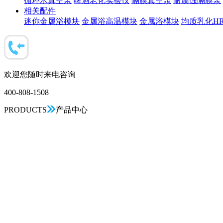
循环水真空泵
啤酒老化实验仪
隔膜真空泵
耐腐蚀隔膜泵
相关配件
迷你金属浴模块
金属浴高温模块
金属浴模块
均质乳化HR-
欢迎您随时来电咨询
400-808-1508
PRODUCTS
产品中心