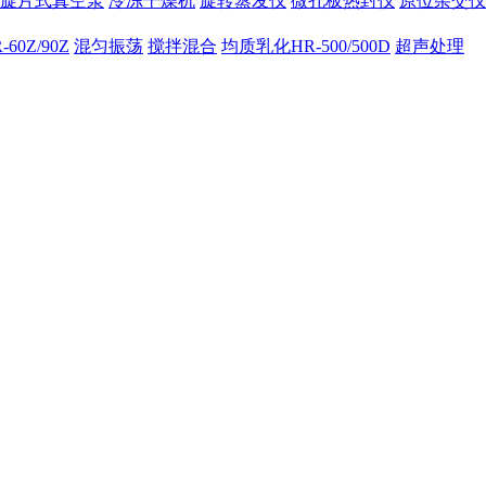
旋片式真空泵
冷冻干燥机
旋转蒸发仪
微孔板热封仪
原位杂交仪
60Z/90Z
混匀振荡
搅拌混合
均质乳化HR-500/500D
超声处理