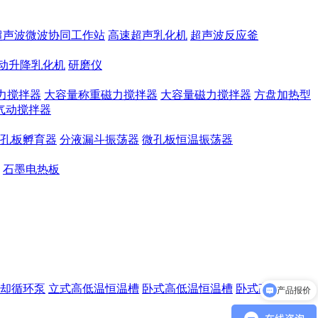
超声波微波协同工作站
高速超声乳化机
超声波反应釜
动升降乳化机
研磨仪
力搅拌器
大容量称重磁力搅拌器
大容量磁力搅拌器
方盘加热型
气动搅拌器
孔板孵育器
分液漏斗振荡器
微孔板恒温振荡器
石墨电热板
产品报价
却循环泵
立式高低温恒温槽
卧式高低温恒温槽
卧式高温恒温
产品参数