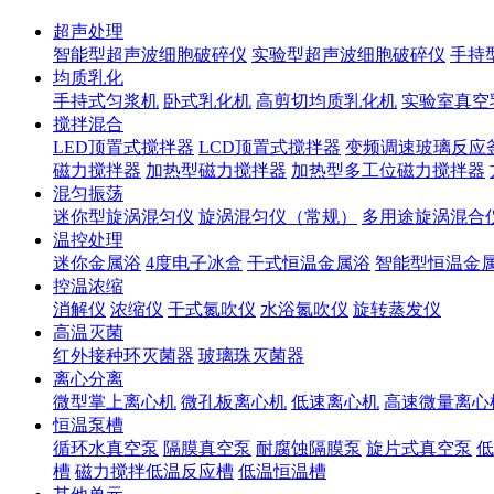
超声处理
智能型超声波细胞破碎仪
实验型超声波细胞破碎仪
手持
均质乳化
手持式匀浆机
卧式乳化机
高剪切均质乳化机
实验室真空
搅拌混合
LED顶置式搅拌器
LCD顶置式搅拌器
变频调速玻璃反应
磁力搅拌器
加热型磁力搅拌器
加热型多工位磁力搅拌器
混匀振荡
迷你型旋涡混匀仪
旋涡混匀仪（常规）
多用途旋涡混合
温控处理
迷你金属浴
4度电子冰盒
干式恒温金属浴
智能型恒温金
控温浓缩
消解仪
浓缩仪
干式氮吹仪
水浴氮吹仪
旋转蒸发仪
高温灭菌
红外接种环灭菌器
玻璃珠灭菌器
离心分离
微型掌上离心机
微孔板离心机
低速离心机
高速微量离心
恒温泵槽
循环水真空泵
隔膜真空泵
耐腐蚀隔膜泵
旋片式真空泵
低
槽
磁力搅拌低温反应槽
低温恒温槽