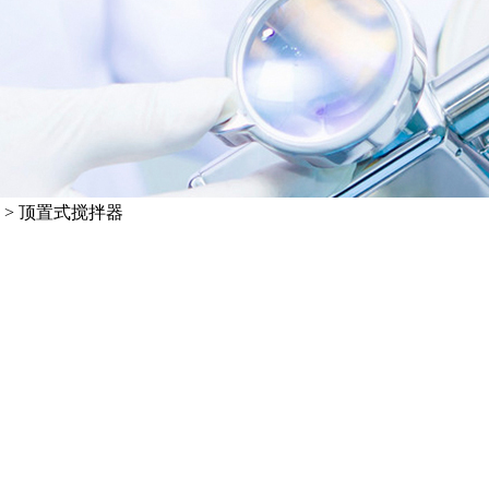
>
顶置式搅拌器