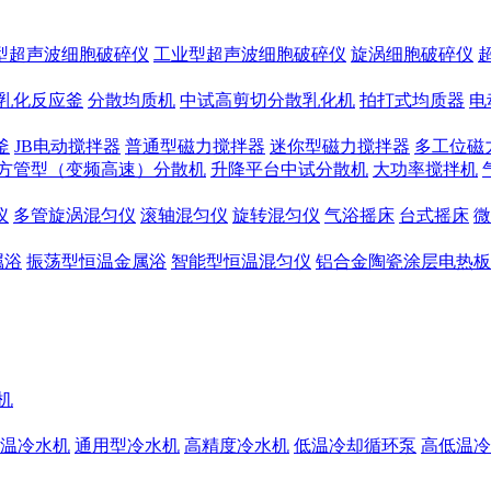
型超声波细胞破碎仪
工业型超声波细胞破碎仪
旋涡细胞破碎仪
乳化反应釜
分散均质机
中试高剪切分散乳化机
拍打式均质器
电
釜
JB电动搅拌器
普通型磁力搅拌器
迷你型磁力搅拌器
多工位磁
方管型（变频高速）分散机
升降平台中试分散机
大功率搅拌机
仪
多管旋涡混匀仪
滚轴混匀仪
旋转混匀仪
气浴摇床
台式摇床
微
属浴
振荡型恒温金属浴
智能型恒温混匀仪
铝合金陶瓷涂层电热板
机
温冷水机
通用型冷水机
高精度冷水机
低温冷却循环泵
高低温冷