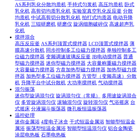
AS系列乳化分散均质机
手持式匀浆机
高压均质机
卧式
乳化机
高剪切均质乳化机
实验室真空乳化反应釜
分散
均质机
中试高剪切分散乳化机
拍打式均质器
电动升降
乳化机
三辊研磨机
研磨仪
旋涡细胞破碎仪
高速超声乳
化机
搅拌混合
高压反应釜
AS系列顶置式搅拌器
LCD顶置式搅拌器
薄
膜高速分散机
同步控制多工位磁力搅拌器
单独控制多工
位磁力搅拌器
变频调速玻璃反应釜
JB电动搅拌器
普通
型磁力搅拌器
迷你型磁力搅拌器
大容量称重磁力搅拌器
大容量磁力搅拌器
方盘加热型磁力搅拌器
加热型磁力搅
拌器
加热型多工位磁力搅拌器
方管型（变频高速）分散
机
升降平台中试分散机
大功率搅拌机
气动搅拌器
混匀振荡
迷你型旋涡混匀仪
旋涡混匀仪（常规）
多用途旋涡混合
仪
多管旋涡混匀仪
滚轴混匀仪
旋转混匀仪
气浴摇床
台
式摇床
分液漏斗振荡器
微孔板恒温振荡器
温控处理
迷你金属浴
4度电子冰盒
干式恒温金属浴
智能型恒温金
属浴
振荡型恒温金属浴
智能型恒温混匀仪
铝合金陶瓷
涂层电热板
石墨电热板