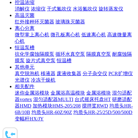
控温浓缩
消解仪
浓缩仪
干式氮吹仪
水浴氮吹仪
旋转蒸发仪
高温灭菌
红外接种环灭菌器
玻璃珠灭菌器
离心分离
微型掌上离心机
微孔板离心机
低速离心机
高速微量离
心机
恒温泵槽
抗化学腐蚀隔膜泵
循环水真空泵
隔膜真空泵
耐腐蚀隔
膜泵
旋片式真空泵
恒温槽
其他单元
真空脱泡机
移液器
废液收集器
分子杂交仪
PCR扩增仪
光谱仪
冷冻干燥机
相关配件
迷你金属浴模块
金属浴高温模块
金属浴模块
混匀适配
器vortex
混匀适配器MULTI
台式摇床托盘HT
研磨适配
器HMD
加热模块HMS-205/208
搅拌桨RWD
均质头HR-
6B/10B
均质头HR-60Z/90Z
均质头HR-25/25D/500/500D
变幅杆HX/JY