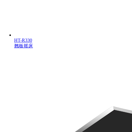
HT-R330
翘板摇床