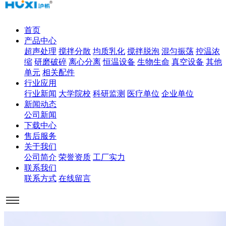
首页
产品中心
超声处理
搅拌分散
均质乳化
搅拌脱泡
混匀振荡
控温浓
缩
研磨破碎
离心分离
恒温设备
生物生命
真空设备
其他
单元
相关配件
行业应用
行业新闻
大学院校
科研监测
医疗单位
企业单位
新闻动态
公司新闻
下载中心
售后服务
关于我们
公司简介
荣誉资质
工厂实力
联系我们
联系方式
在线留言