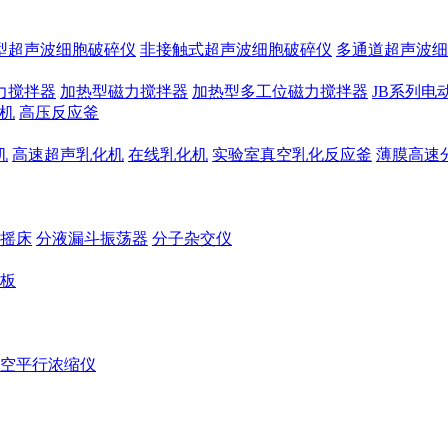
型超声波细胞破碎仪
非接触式超声波细胞破碎仪
多通道超声波细
力搅拌器
加热型磁力搅拌器
加热型多工位磁力搅拌器
JB系列电
机
高压反应釜
机
高速超声乳化机
在线乳化机
实验室真空乳化反应釜
薄膜高速
摇床
分液漏斗振荡器
分子杂交仪
板
空平行浓缩仪