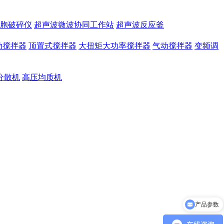
胞破碎仪
超声波微波协同工作站
超声波反应釜
动搅拌器
顶置式搅拌器
大扭矩大功率搅拌器
气动搅拌器
变频调
分散机
高压均质机
产品参数