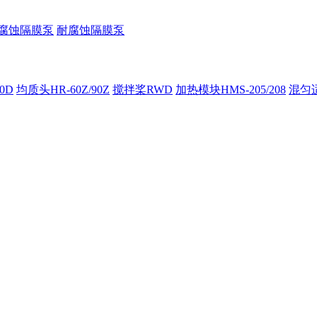
腐蚀隔膜泵
耐腐蚀隔膜泵
00D
均质头HR-60Z/90Z
搅拌桨RWD
加热模块HMS-205/208
混匀适