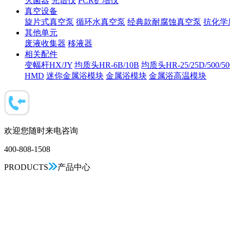
灭菌器
光谱仪
PCR扩增仪
真空设备
旋片式真空泵
循环水真空泵
经典款耐腐蚀真空泵
抗化学
其他单元
废液收集器
移液器
相关配件
变幅杆HX/JY
均质头HR-6B/10B
均质头HR-25/25D/500/5
HMD
迷你金属浴模块
金属浴模块
金属浴高温模块
欢迎您随时来电咨询
400-808-1508
PRODUCTS
产品中心