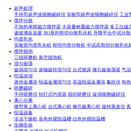
超声处理
手持型超声波细胞破碎仪
实验型超声波细胞破碎仪
工业
搅拌分散
不加热单联磁力搅拌器
大容量称重磁力搅拌器
多工位磁
速玻璃反应釜
JRJ系列剪切分散乳化机
升降平台中试分散
均质乳化
实验室均质乳化机
程控均质分散机
中试高剪切分散乳化
搅拌脱泡
三辊研磨机
真空脱泡机
混匀振荡
旋涡混匀仪
滚轴旋转混匀仪
台式摇床
微孔板振荡器
气浴
控温浓缩
迷你金属浴
恒温金属混匀仪
高温恒温金属浴
氮吹仪
电热
研磨破碎
手持研磨仪
拍打式均质器
组织研磨仪
旋涡细胞破碎仪
离心分离
微型掌上离心机
台式离心机
微孔板离心机
旋转蒸发仪
真
恒温设备
冷冻干燥机
蓝色外观恒温槽
白色外观恒温槽
生物生命