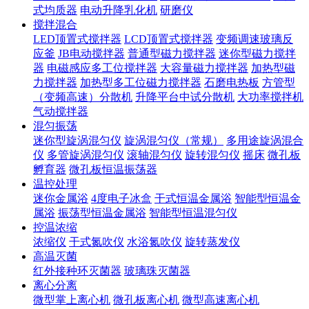
式均质器
电动升降乳化机
研磨仪
搅拌混合
LED顶置式搅拌器
LCD顶置式搅拌器
变频调速玻璃反
应釜
JB电动搅拌器
普通型磁力搅拌器
迷你型磁力搅拌
器
电磁感应多工位搅拌器
大容量磁力搅拌器
加热型磁
力搅拌器
加热型多工位磁力搅拌器
石磨电热板
方管型
（变频高速）分散机
升降平台中试分散机
大功率搅拌机
气动搅拌器
混匀振荡
迷你型旋涡混匀仪
旋涡混匀仪（常规）
多用途旋涡混合
仪
多管旋涡混匀仪
滚轴混匀仪
旋转混匀仪
摇床
微孔板
孵育器
微孔板恒温振荡器
温控处理
迷你金属浴
4度电子冰盒
干式恒温金属浴
智能型恒温金
属浴
振荡型恒温金属浴
智能型恒温混匀仪
控温浓缩
浓缩仪
干式氮吹仪
水浴氮吹仪
旋转蒸发仪
高温灭菌
红外接种环灭菌器
玻璃珠灭菌器
离心分离
微型掌上离心机
微孔板离心机
微型高速离心机