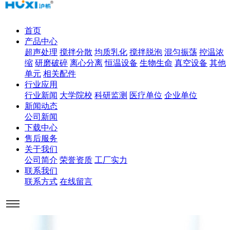
首页
产品中心
超声处理
搅拌分散
均质乳化
搅拌脱泡
混匀振荡
控温浓
缩
研磨破碎
离心分离
恒温设备
生物生命
真空设备
其他
单元
相关配件
行业应用
行业新闻
大学院校
科研监测
医疗单位
企业单位
新闻动态
公司新闻
下载中心
售后服务
关于我们
公司简介
荣誉资质
工厂实力
联系我们
联系方式
在线留言