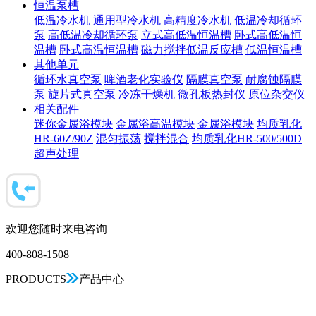
恒温泵槽
低温冷水机
通用型冷水机
高精度冷水机
低温冷却循环
泵
高低温冷却循环泵
立式高低温恒温槽
卧式高低温恒
温槽
卧式高温恒温槽
磁力搅拌低温反应槽
低温恒温槽
其他单元
循环水真空泵
啤酒老化实验仪
隔膜真空泵
耐腐蚀隔膜
泵
旋片式真空泵
冷冻干燥机
微孔板热封仪
原位杂交仪
相关配件
迷你金属浴模块
金属浴高温模块
金属浴模块
均质乳化
HR-60Z/90Z
混匀振荡
搅拌混合
均质乳化HR-500/500D
超声处理
欢迎您随时来电咨询
400-808-1508
PRODUCTS
产品中心