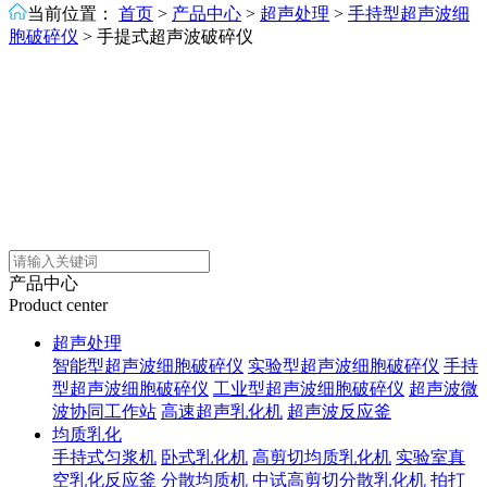
当前位置：
首页
>
产品中心
>
超声处理
>
手持型超声波细
胞破碎仪
>
手提式超声波破碎仪
产品中心
Product center
超声处理
智能型超声波细胞破碎仪
实验型超声波细胞破碎仪
手持
型超声波细胞破碎仪
工业型超声波细胞破碎仪
超声波微
波协同工作站
高速超声乳化机
超声波反应釜
均质乳化
手持式匀浆机
卧式乳化机
高剪切均质乳化机
实验室真
空乳化反应釜
分散均质机
中试高剪切分散乳化机
拍打