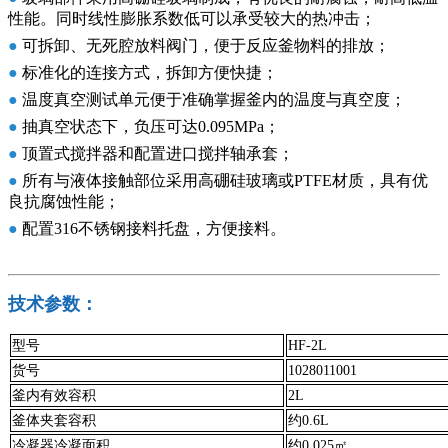
性能。同时线性膨胀系数低可以承受较大的热冲击；
●
可拆卸、无死腔放料阀门，便于反应釜物料的排放；
●
标准化的连接方式，拆卸方便快捷；
●
温度真空测试单元便于准确掌握釜内的温度与真空度；
●
抽真空状态下，负压可达0.095MPa；
●
顶置式搅拌器和配置进口搅拌轴承套；
●
所有与液体接触部位采用高硼硅玻璃或PTFE材质，具有优
良抗腐蚀性能；
●
配置316不锈钢接料托盘，方便接料。
技术参数：
型号
HF-2L
货号
1028011001
釜内有效容积
2L
釜体夹套容积
约0.6L
冷凝器冷凝面积
约0.025
㎡