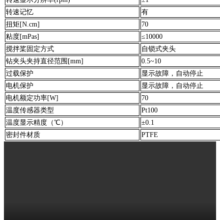
转速记忆
有
扭矩[N.cm]
70
粘度[mPas]
≤10000
搅拌桨固定方式
自锁式夹头
钻夹头夹持直径范围[mm]
0.5~10
过载保护
显示故障，自动停止
电机保护
显示故障，自动停止
电机额定功率[W]
70
温度传感器类型
Pt100
温度显示精度（℃）
±0.1
密封件材质
PTFE