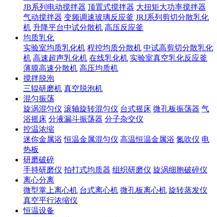
JB系列电动搅拌器
顶置式搅拌器
大扭矩大功率搅拌器
气动搅拌器
变频调速玻璃反应釜
JRJ系列剪切分散乳化
机
升降平台中试分散机
高压反应釜
均质乳化
实验室均质乳化机
程控均质分散机
中试高剪切分散乳化
机
高速超声乳化机
在线乳化机
实验室真空乳化反应釜
薄膜高速分散机
高压均质机
搅拌脱泡
三辊研磨机
真空脱泡机
混匀振荡
旋涡混匀仪
滚轴旋转混匀仪
台式摇床
微孔板振荡器
气
浴摇床
分液漏斗振荡器
分子杂交仪
控温浓缩
迷你金属浴
恒温金属混匀仪
高温恒温金属浴
氮吹仪
电
热板
研磨破碎
手持研磨仪
拍打式均质器
组织研磨仪
旋涡细胞破碎仪
离心分离
微型掌上离心机
台式离心机
微孔板离心机
旋转蒸发仪
真空平行浓缩仪
恒温设备