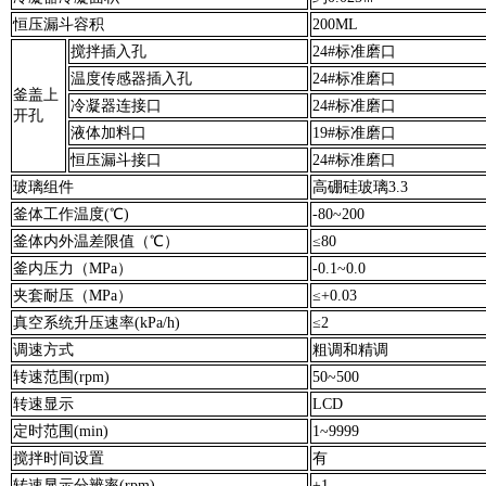
恒压漏斗容积
200
ML
搅拌插入孔
24#标准磨口
温度传感器插入孔
24#标准磨口
釜盖上
冷凝器连接口
24#标准磨口
开孔
液体加料口
19#标准磨口
恒压漏斗接口
24#标准磨口
玻璃组件
高硼硅玻璃3.3
釜体工作温度(℃)
-80~200
釜体内外温差限值（℃）
≤80
釜内压力（MPa）
-0.1~0.0
夹套耐压（MPa）
≤+0.03
真空系统升压速率(kPa/h)
≤2
调速方式
粗调和精调
转速范围(rpm)
50~500
转速显示
LCD
定时范围(min)
1~9999
搅拌时间设置
有
转速显示分辨率(rpm)
±1