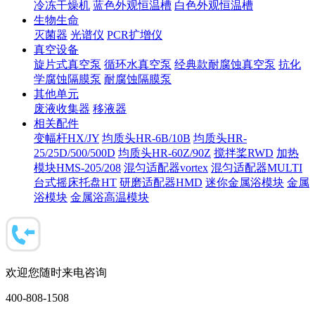
冷冻干燥机
蓝色外观恒温槽
白色外观恒温槽
生物生命
灭菌器
光谱仪
PCR扩增仪
真空设备
旋片式真空泵
循环水真空泵
经典款耐腐蚀真空泵
抗化
学腐蚀隔膜泵
耐腐蚀隔膜泵
其他单元
废液收集器
移液器
相关配件
变幅杆HX/JY
均质头HR-6B/10B
均质头HR-
25/25D/500/500D
均质头HR-60Z/90Z
搅拌桨RWD
加热
模块HMS-205/208
混匀适配器vortex
混匀适配器MULTI
台式摇床托盘HT
研磨适配器HMD
迷你金属浴模块
金属
浴模块
金属浴高温模块
欢迎您随时来电咨询
400-808-1508