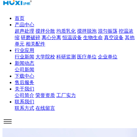
首页
产品中心
超声处理
搅拌分散
均质乳化
搅拌脱泡
混匀振荡
控温浓
缩
研磨破碎
离心分离
恒温设备
生物生命
真空设备
其他
单元
相关配件
行业应用
行业新闻
大学院校
科研监测
医疗单位
企业单位
新闻动态
公司新闻
下载中心
售后服务
关于我们
公司简介
荣誉资质
工厂实力
联系我们
联系方式
在线留言