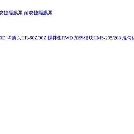
腐蚀隔膜泵
耐腐蚀隔膜泵
00D
均质头HR-60Z/90Z
搅拌桨RWD
加热模块HMS-205/208
混匀适