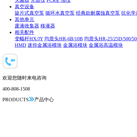
灭菌器
光谱仪
PCR扩增仪
真空设备
旋片式真空泵
循环水真空泵
经典款耐腐蚀真空泵
抗化学
其他单元
废液收集器
移液器
相关配件
变幅杆HX/JY
均质头HR-6B/10B
均质头HR-25/25D/500/5
HMD
迷你金属浴模块
金属浴模块
金属浴高温模块
欢迎您随时来电咨询
400-808-1508
PRODUCTS
产品中心