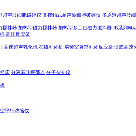
型超声波细胞破碎仪
非接触式超声波细胞破碎仪
多通道超声波细
力搅拌器
加热型磁力搅拌器
加热型多工位磁力搅拌器
JB系列电
机
高压反应釜
机
高速超声乳化机
在线乳化机
实验室真空乳化反应釜
薄膜高速
摇床
分液漏斗振荡器
分子杂交仪
板
空平行浓缩仪