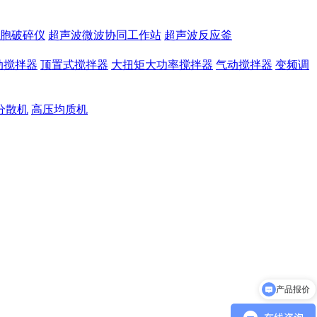
胞破碎仪
超声波微波协同工作站
超声波反应釜
动搅拌器
顶置式搅拌器
大扭矩大功率搅拌器
气动搅拌器
变频调
分散机
高压均质机
产品参数