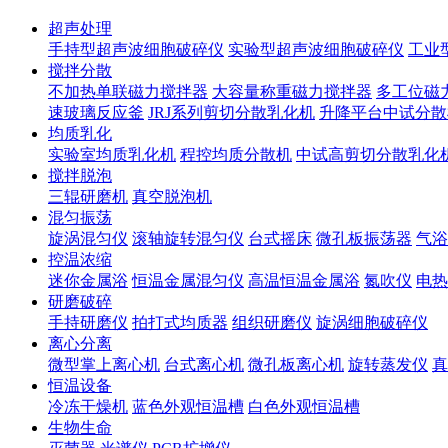
超声处理
手持型超声波细胞破碎仪
实验型超声波细胞破碎仪
工业
搅拌分散
不加热单联磁力搅拌器
大容量称重磁力搅拌器
多工位磁
速玻璃反应釜
JRJ系列剪切分散乳化机
升降平台中试分散
均质乳化
实验室均质乳化机
程控均质分散机
中试高剪切分散乳化
搅拌脱泡
三辊研磨机
真空脱泡机
混匀振荡
旋涡混匀仪
滚轴旋转混匀仪
台式摇床
微孔板振荡器
气浴
控温浓缩
迷你金属浴
恒温金属混匀仪
高温恒温金属浴
氮吹仪
电热
研磨破碎
手持研磨仪
拍打式均质器
组织研磨仪
旋涡细胞破碎仪
离心分离
微型掌上离心机
台式离心机
微孔板离心机
旋转蒸发仪
真
恒温设备
冷冻干燥机
蓝色外观恒温槽
白色外观恒温槽
生物生命