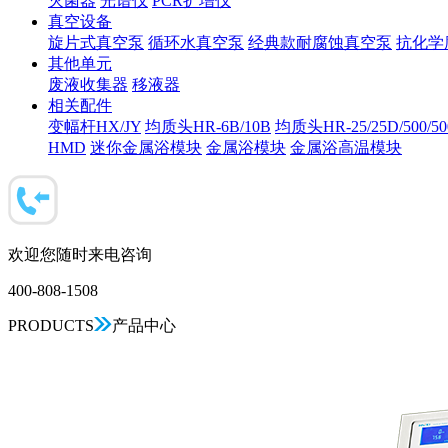
灭菌器
光谱仪
PCR扩增仪
真空设备
旋片式真空泵
循环水真空泵
经典款耐腐蚀真空泵
抗化学
其他单元
废液收集器
移液器
相关配件
变幅杆HX/JY
均质头HR-6B/10B
均质头HR-25/25D/500/5
HMD
迷你金属浴模块
金属浴模块
金属浴高温模块
欢迎您随时来电咨询
400-808-1508
PRODUCTS
产品中心