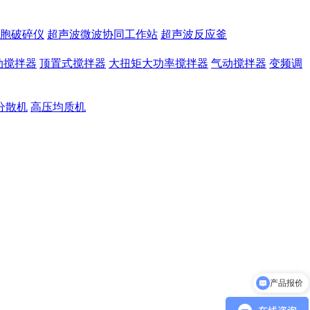
胞破碎仪
超声波微波协同工作站
超声波反应釜
动搅拌器
顶置式搅拌器
大扭矩大功率搅拌器
气动搅拌器
变频调
分散机
高压均质机
产品报价
产品参数