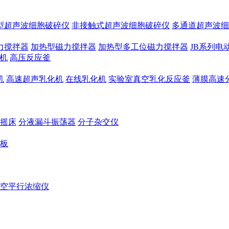
型超声波细胞破碎仪
非接触式超声波细胞破碎仪
多通道超声波细
力搅拌器
加热型磁力搅拌器
加热型多工位磁力搅拌器
JB系列电
机
高压反应釜
机
高速超声乳化机
在线乳化机
实验室真空乳化反应釜
薄膜高速
摇床
分液漏斗振荡器
分子杂交仪
板
空平行浓缩仪