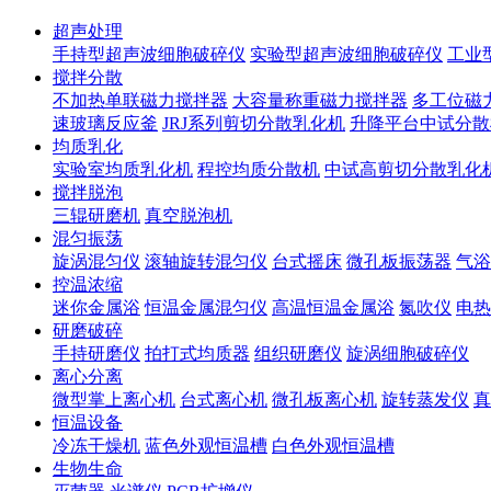
超声处理
手持型超声波细胞破碎仪
实验型超声波细胞破碎仪
工业
搅拌分散
不加热单联磁力搅拌器
大容量称重磁力搅拌器
多工位磁
速玻璃反应釜
JRJ系列剪切分散乳化机
升降平台中试分散
均质乳化
实验室均质乳化机
程控均质分散机
中试高剪切分散乳化
搅拌脱泡
三辊研磨机
真空脱泡机
混匀振荡
旋涡混匀仪
滚轴旋转混匀仪
台式摇床
微孔板振荡器
气浴
控温浓缩
迷你金属浴
恒温金属混匀仪
高温恒温金属浴
氮吹仪
电热
研磨破碎
手持研磨仪
拍打式均质器
组织研磨仪
旋涡细胞破碎仪
离心分离
微型掌上离心机
台式离心机
微孔板离心机
旋转蒸发仪
真
恒温设备
冷冻干燥机
蓝色外观恒温槽
白色外观恒温槽
生物生命