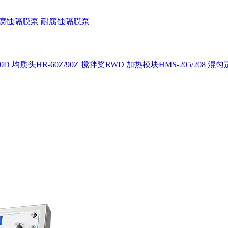
腐蚀隔膜泵
耐腐蚀隔膜泵
00D
均质头HR-60Z/90Z
搅拌桨RWD
加热模块HMS-205/208
混匀适