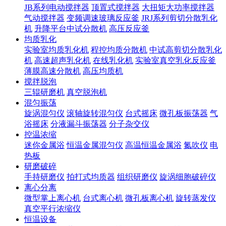
JB系列电动搅拌器
顶置式搅拌器
大扭矩大功率搅拌器
气动搅拌器
变频调速玻璃反应釜
JRJ系列剪切分散乳化
机
升降平台中试分散机
高压反应釜
均质乳化
实验室均质乳化机
程控均质分散机
中试高剪切分散乳化
机
高速超声乳化机
在线乳化机
实验室真空乳化反应釜
薄膜高速分散机
高压均质机
搅拌脱泡
三辊研磨机
真空脱泡机
混匀振荡
旋涡混匀仪
滚轴旋转混匀仪
台式摇床
微孔板振荡器
气
浴摇床
分液漏斗振荡器
分子杂交仪
控温浓缩
迷你金属浴
恒温金属混匀仪
高温恒温金属浴
氮吹仪
电
热板
研磨破碎
手持研磨仪
拍打式均质器
组织研磨仪
旋涡细胞破碎仪
离心分离
微型掌上离心机
台式离心机
微孔板离心机
旋转蒸发仪
真空平行浓缩仪
恒温设备