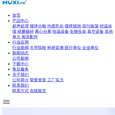
首页
产品中心
超声处理
搅拌分散
均质乳化
搅拌脱泡
混匀振荡
控温浓
缩
研磨破碎
离心分离
恒温设备
生物生命
真空设备
其他
单元
相关配件
行业应用
行业新闻
大学院校
科研监测
医疗单位
企业单位
新闻动态
公司新闻
下载中心
售后服务
关于我们
公司简介
荣誉资质
工厂实力
联系我们
联系方式
在线留言