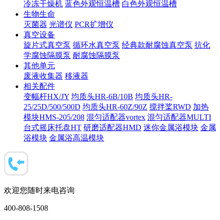
冷冻干燥机
蓝色外观恒温槽
白色外观恒温槽
生物生命
灭菌器
光谱仪
PCR扩增仪
真空设备
旋片式真空泵
循环水真空泵
经典款耐腐蚀真空泵
抗化
学腐蚀隔膜泵
耐腐蚀隔膜泵
其他单元
废液收集器
移液器
相关配件
变幅杆HX/JY
均质头HR-6B/10B
均质头HR-
25/25D/500/500D
均质头HR-60Z/90Z
搅拌桨RWD
加热
模块HMS-205/208
混匀适配器vortex
混匀适配器MULTI
台式摇床托盘HT
研磨适配器HMD
迷你金属浴模块
金属
浴模块
金属浴高温模块
欢迎您随时来电咨询
400-808-1508