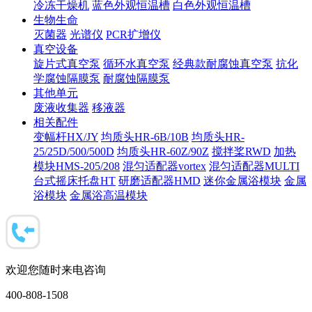
冷冻干燥机
蓝色外观恒温槽
白色外观恒温槽
生物生命
灭菌器
光谱仪
PCR扩增仪
真空设备
旋片式真空泵
循环水真空泵
经典款耐腐蚀真空泵
抗化
学腐蚀隔膜泵
耐腐蚀隔膜泵
其他单元
废液收集器
移液器
相关配件
变幅杆HX/JY
均质头HR-6B/10B
均质头HR-
25/25D/500/500D
均质头HR-60Z/90Z
搅拌桨RWD
加热
模块HMS-205/208
混匀适配器vortex
混匀适配器MULTI
台式摇床托盘HT
研磨适配器HMD
迷你金属浴模块
金属
浴模块
金属浴高温模块
欢迎您随时来电咨询
400-808-1508