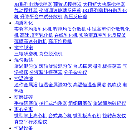
JB系列电动搅拌器
顶置式搅拌器
大扭矩大功率搅拌器
气动搅拌器
变频调速玻璃反应釜
JRJ系列剪切分散乳化
机
升降平台中试分散机
高压反应釜
均质乳化
实验室均质乳化机
程控均质分散机
中试高剪切分散乳化
机
高速超声乳化机
在线乳化机
实验室真空乳化反应釜
薄膜高速分散机
高压均质机
搅拌脱泡
三辊研磨机
真空脱泡机
混匀振荡
旋涡混匀仪
滚轴旋转混匀仪
台式摇床
微孔板振荡器
气
浴摇床
分液漏斗振荡器
分子杂交仪
控温浓缩
迷你金属浴
恒温金属混匀仪
高温恒温金属浴
氮吹仪
电
热板
研磨破碎
手持研磨仪
拍打式均质器
组织研磨仪
旋涡细胞破碎仪
离心分离
微型掌上离心机
台式离心机
微孔板离心机
旋转蒸发仪
真空平行浓缩仪
恒温设备