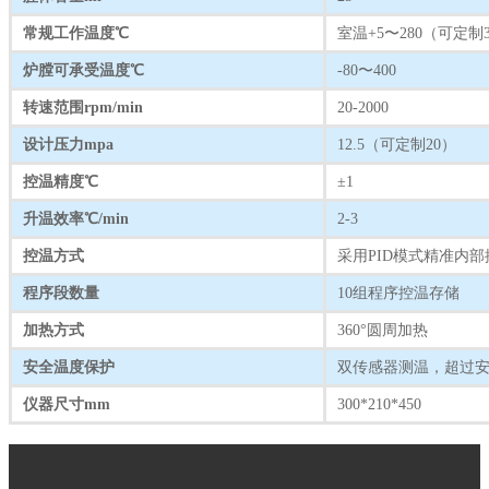
常规工作温度℃
室温+5〜280（可定制3
炉膛可承受温度℃
-80〜400
转速范围rpm/min
20-2000
设计压力mpa
12.5（可定制20）
控温精度℃
±1
升温效率℃/min
2-3
控温方式
采用PID模式精准内部
程序段数量
10组程序控温存储
加热方式
360°圆周加热
安全温度保护
双传感器测温，超过安
仪器尺寸mm
300*210*450