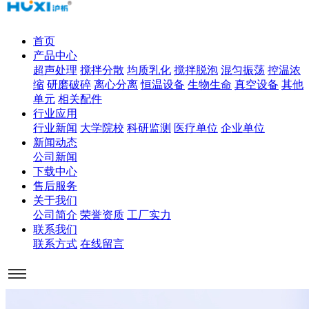
首页
产品中心
超声处理
搅拌分散
均质乳化
搅拌脱泡
混匀振荡
控温浓
缩
研磨破碎
离心分离
恒温设备
生物生命
真空设备
其他
单元
相关配件
行业应用
行业新闻
大学院校
科研监测
医疗单位
企业单位
新闻动态
公司新闻
下载中心
售后服务
关于我们
公司简介
荣誉资质
工厂实力
联系我们
联系方式
在线留言