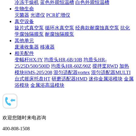
冷冻干燥机
蓝色外观恒温槽
白色外观恒温槽
生物生命
灭菌器
光谱仪
PCR扩增仪
真空设备
旋片式真空泵
循环水真空泵
经典款耐腐蚀真空泵
抗化
学腐蚀隔膜泵
耐腐蚀隔膜泵
其他单元
废液收集器
移液器
相关配件
变幅杆HX/JY
均质头HR-6B/10B
均质头HR-
25/25D/500/500D
均质头HR-60Z/90Z
搅拌桨RWD
加热
模块HMS-205/208
混匀适配器vortex
混匀适配器MULTI
台式摇床托盘HT
研磨适配器HMD
迷你金属浴模块
金属
浴模块
金属浴高温模块
欢迎您随时来电咨询
400-808-1508