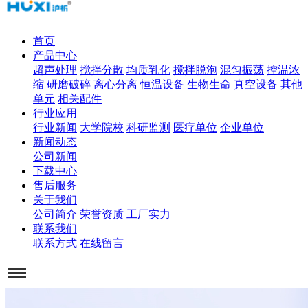
首页
产品中心
超声处理
搅拌分散
均质乳化
搅拌脱泡
混匀振荡
控温浓
缩
研磨破碎
离心分离
恒温设备
生物生命
真空设备
其他
单元
相关配件
行业应用
行业新闻
大学院校
科研监测
医疗单位
企业单位
新闻动态
公司新闻
下载中心
售后服务
关于我们
公司简介
荣誉资质
工厂实力
联系我们
联系方式
在线留言