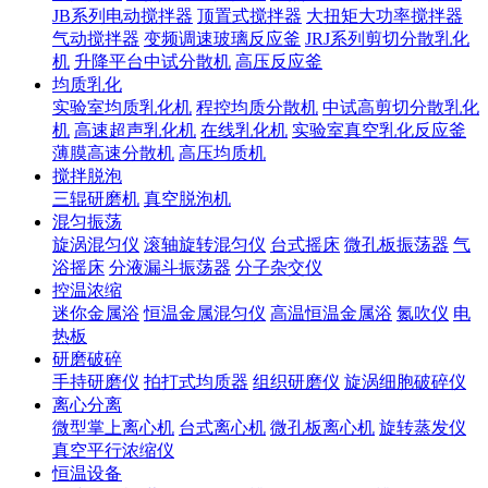
JB系列电动搅拌器
顶置式搅拌器
大扭矩大功率搅拌器
气动搅拌器
变频调速玻璃反应釜
JRJ系列剪切分散乳化
机
升降平台中试分散机
高压反应釜
均质乳化
实验室均质乳化机
程控均质分散机
中试高剪切分散乳化
机
高速超声乳化机
在线乳化机
实验室真空乳化反应釜
薄膜高速分散机
高压均质机
搅拌脱泡
三辊研磨机
真空脱泡机
混匀振荡
旋涡混匀仪
滚轴旋转混匀仪
台式摇床
微孔板振荡器
气
浴摇床
分液漏斗振荡器
分子杂交仪
控温浓缩
迷你金属浴
恒温金属混匀仪
高温恒温金属浴
氮吹仪
电
热板
研磨破碎
手持研磨仪
拍打式均质器
组织研磨仪
旋涡细胞破碎仪
离心分离
微型掌上离心机
台式离心机
微孔板离心机
旋转蒸发仪
真空平行浓缩仪
恒温设备