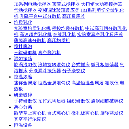
JB系列电动搅拌器
顶置式搅拌器
大扭矩大功率搅拌器
气动搅拌器
变频调速玻璃反应釜
JRJ系列剪切分散乳化
机
升降平台中试分散机
高压反应釜
均质乳化
实验室均质乳化机
程控均质分散机
中试高剪切分散乳化
机
高速超声乳化机
在线乳化机
实验室真空乳化反应釜
薄膜高速分散机
高压均质机
搅拌脱泡
三辊研磨机
真空脱泡机
混匀振荡
旋涡混匀仪
滚轴旋转混匀仪
台式摇床
微孔板振荡器
气
浴摇床
分液漏斗振荡器
分子杂交仪
控温浓缩
迷你金属浴
恒温金属混匀仪
高温恒温金属浴
氮吹仪
电
热板
研磨破碎
手持研磨仪
拍打式均质器
组织研磨仪
旋涡细胞破碎仪
离心分离
微型掌上离心机
台式离心机
微孔板离心机
旋转蒸发仪
真空平行浓缩仪
恒温设备