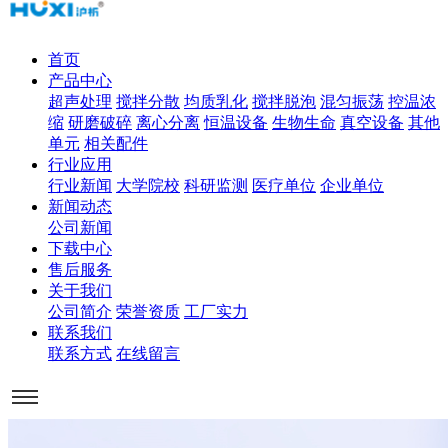
首页
产品中心
超声处理
搅拌分散
均质乳化
搅拌脱泡
混匀振荡
控温浓
缩
研磨破碎
离心分离
恒温设备
生物生命
真空设备
其他
单元
相关配件
行业应用
行业新闻
大学院校
科研监测
医疗单位
企业单位
新闻动态
公司新闻
下载中心
售后服务
关于我们
公司简介
荣誉资质
工厂实力
联系我们
联系方式
在线留言