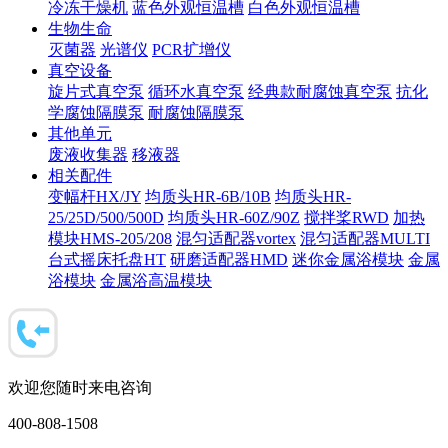
冷冻干燥机
蓝色外观恒温槽
白色外观恒温槽
生物生命
灭菌器
光谱仪
PCR扩增仪
真空设备
旋片式真空泵
循环水真空泵
经典款耐腐蚀真空泵
抗化
学腐蚀隔膜泵
耐腐蚀隔膜泵
其他单元
废液收集器
移液器
相关配件
变幅杆HX/JY
均质头HR-6B/10B
均质头HR-
25/25D/500/500D
均质头HR-60Z/90Z
搅拌桨RWD
加热
模块HMS-205/208
混匀适配器vortex
混匀适配器MULTI
台式摇床托盘HT
研磨适配器HMD
迷你金属浴模块
金属
浴模块
金属浴高温模块
欢迎您随时来电咨询
400-808-1508