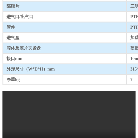
隔膜⽚
三明
进⽓⼝/出⽓⼝
PT
管件
PT
进⽓盘
加碳
腔体及膜⽚夹紧盘
硬
接口mm
10
外形尺寸（W*D*H）mm
315
净重kg
7