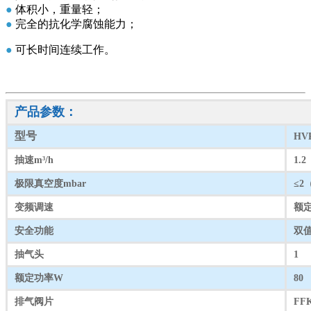
●
体积小，重量轻；
●
完全的抗化学腐蚀能力；
●
可长时间连续工作。
产品参数：
型号
HVP
抽速m³/h
1.2
极限真空度mbar
≤2
变频调速
额定
安全功能
双
抽⽓头
1
额定功率W
80
排⽓阀⽚
FF