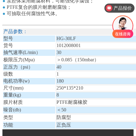
●
泵腔体采用耐腐材料，可耐强化学腐蚀；
●
PTFE复合的膜片耐磨耐腐蚀；
产品报价
●
可抽取任何腐蚀性气体。
产品参数：
型号
HG-30LF
货号
1012008001
抽气速率(L/min）
30
极限压力(Mpa)
＞0.085（150mbar）
正压力（psi）
40
级数
1
电机功率(w)
180
尺寸(mm)
250*135*210
重量(kg)
8
膜片材质
PTFE耐腐橡胶
噪音(db)
＜50
类型
防腐型
功能
正负压