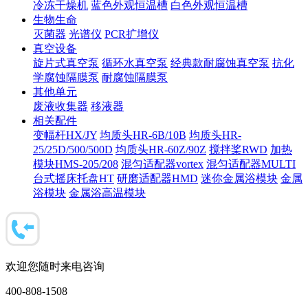
冷冻干燥机
蓝色外观恒温槽
白色外观恒温槽
生物生命
灭菌器
光谱仪
PCR扩增仪
真空设备
旋片式真空泵
循环水真空泵
经典款耐腐蚀真空泵
抗化
学腐蚀隔膜泵
耐腐蚀隔膜泵
其他单元
废液收集器
移液器
相关配件
变幅杆HX/JY
均质头HR-6B/10B
均质头HR-
25/25D/500/500D
均质头HR-60Z/90Z
搅拌桨RWD
加热
模块HMS-205/208
混匀适配器vortex
混匀适配器MULTI
台式摇床托盘HT
研磨适配器HMD
迷你金属浴模块
金属
浴模块
金属浴高温模块
欢迎您随时来电咨询
400-808-1508