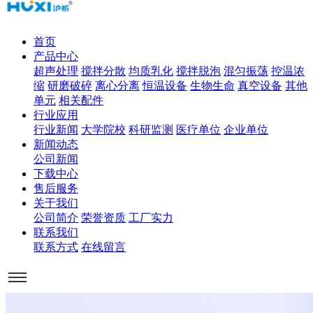
首页
产品中心
超声处理
搅拌分散
均质乳化
搅拌脱泡
混匀振荡
控温浓
缩
研磨破碎
离心分离
恒温设备
生物生命
真空设备
其他
单元
相关配件
行业应用
行业新闻
大学院校
科研监测
医疗单位
企业单位
新闻动态
公司新闻
下载中心
售后服务
关于我们
公司简介
荣誉资质
工厂实力
联系我们
联系方式
在线留言