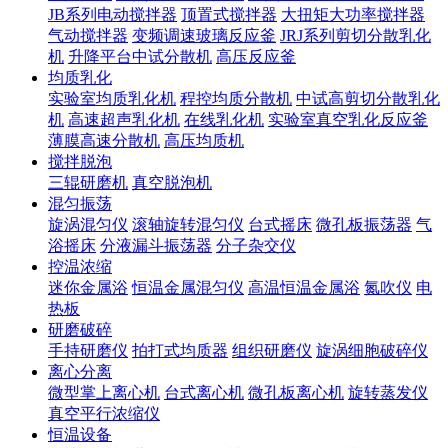
JB系列电动搅拌器
顶置式搅拌器
大扭矩大功率搅拌器
气动搅拌器
变频调速玻璃反应釜
JRJ系列剪切分散乳化
机
升降平台中试分散机
高压反应釜
均质乳化
实验室均质乳化机
程控均质分散机
中试高剪切分散乳化
机
高速超声乳化机
在线乳化机
实验室真空乳化反应釜
薄膜高速分散机
高压均质机
搅拌脱泡
三辊研磨机
真空脱泡机
混匀振荡
旋涡混匀仪
滚轴旋转混匀仪
台式摇床
微孔板振荡器
气
浴摇床
分液漏斗振荡器
分子杂交仪
控温浓缩
迷你金属浴
恒温金属混匀仪
高温恒温金属浴
氮吹仪
电
热板
研磨破碎
手持研磨仪
拍打式均质器
组织研磨仪
旋涡细胞破碎仪
离心分离
微型掌上离心机
台式离心机
微孔板离心机
旋转蒸发仪
真空平行浓缩仪
恒温设备