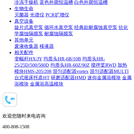
冷冻干燥机
蓝色外观恒温槽
白色外观恒温槽
生物生命
灭菌器
光谱仪
PCR扩增仪
真空设备
旋片式真空泵
循环水真空泵
经典款耐腐蚀真空泵
抗化
学腐蚀隔膜泵
耐腐蚀隔膜泵
其他单元
废液收集器
移液器
相关配件
变幅杆HX/JY
均质头HR-6B/10B
均质头HR-
25/25D/500/500D
均质头HR-60Z/90Z
搅拌桨RWD
加热
模块HMS-205/208
混匀适配器vortex
混匀适配器MULTI
台式摇床托盘HT
研磨适配器HMD
迷你金属浴模块
金属
浴模块
金属浴高温模块
欢迎您随时来电咨询
400-808-1508