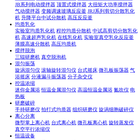
JB系列电动搅拌器
顶置式搅拌器
大扭矩大功率搅拌器
气动搅拌器
变频调速玻璃反应釜
JRJ系列剪切分散乳化
机
升降平台中试分散机
高压反应釜
均质乳化
实验室均质乳化机
程控均质分散机
中试高剪切分散乳化
机
高速超声乳化机
在线乳化机
实验室真空乳化反应釜
薄膜高速分散机
高压均质机
搅拌脱泡
三辊研磨机
真空脱泡机
混匀振荡
旋涡混匀仪
滚轴旋转混匀仪
台式摇床
微孔板振荡器
气
浴摇床
分液漏斗振荡器
分子杂交仪
控温浓缩
迷你金属浴
恒温金属混匀仪
高温恒温金属浴
氮吹仪
电
热板
研磨破碎
手持研磨仪
拍打式均质器
组织研磨仪
旋涡细胞破碎仪
离心分离
微型掌上离心机
台式离心机
微孔板离心机
旋转蒸发仪
真空平行浓缩仪
恒温设备