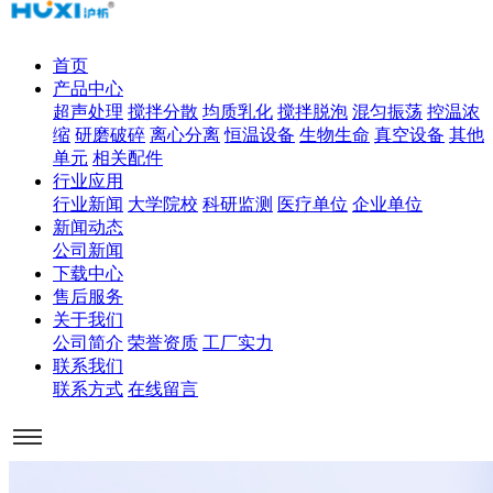
首页
产品中心
超声处理
搅拌分散
均质乳化
搅拌脱泡
混匀振荡
控温浓
缩
研磨破碎
离心分离
恒温设备
生物生命
真空设备
其他
单元
相关配件
行业应用
行业新闻
大学院校
科研监测
医疗单位
企业单位
新闻动态
公司新闻
下载中心
售后服务
关于我们
公司简介
荣誉资质
工厂实力
联系我们
联系方式
在线留言