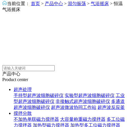
当前位置：
首页
>
产品中心
>
混匀振荡
>
气浴摇床
>
恒温
气浴摇床
产品中心
Product center
超声处理
手持型超声波细胞破碎仪
实验型超声波细胞破碎仪
工业
型超声波细胞破碎仪
非接触式超声波细胞破碎仪
多通道
超声波细胞破碎仪
超声波微波协同工作站
超声波反应釜
搅拌分散
不加热单联磁力搅拌器
大容量称重磁力搅拌器
多工位磁
力搅拌器
加热型磁力搅拌器
加热型多工位磁力搅拌器