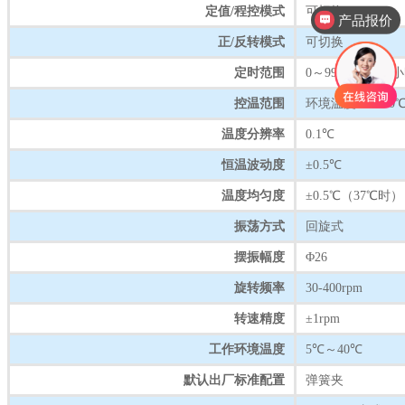
定值/程控模式
可切换
产品报价
正/反转模式
可切换
定时范围
0～9999（分钟
控温范围
环境温度+5～60
温度分辨率
0.1℃
恒温波动度
±0.5℃
温度均匀度
±0.5℃（37℃时）
振荡方式
回旋式
摆振幅度
Φ26
旋转频率
30-400rpm
转速精度
±1rpm
工作环境温度
5℃～40℃
默认出厂标准配置
弹簧夹