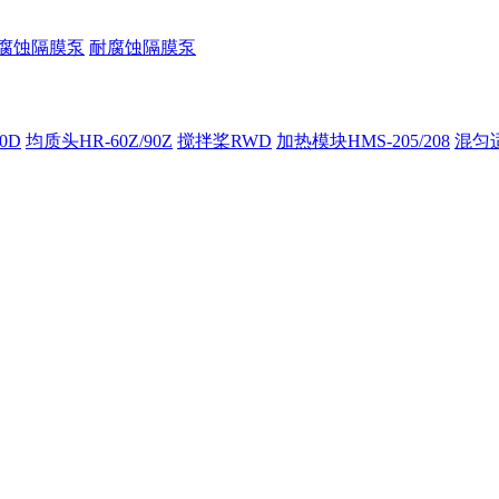
腐蚀隔膜泵
耐腐蚀隔膜泵
00D
均质头HR-60Z/90Z
搅拌桨RWD
加热模块HMS-205/208
混匀适