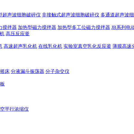
型超声波细胞破碎仪
非接触式超声波细胞破碎仪
多通道超声波细
力搅拌器
加热型磁力搅拌器
加热型多工位磁力搅拌器
JB系列电
机
高压反应釜
机
高速超声乳化机
在线乳化机
实验室真空乳化反应釜
薄膜高速
摇床
分液漏斗振荡器
分子杂交仪
板
空平行浓缩仪