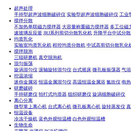
超声处理
手持型超声波细胞破碎仪
实验型超声波细胞破碎仪
工业
搅拌分散
不加热单联磁力搅拌器
大容量称重磁力搅拌器
多工位磁
速玻璃反应釜
JRJ系列剪切分散乳化机
升降平台中试分散
均质乳化
实验室均质乳化机
程控均质分散机
中试高剪切分散乳化
搅拌脱泡
三辊研磨机
真空脱泡机
混匀振荡
旋涡混匀仪
滚轴旋转混匀仪
台式摇床
微孔板振荡器
气浴
控温浓缩
迷你金属浴
恒温金属混匀仪
高温恒温金属浴
氮吹仪
电热
研磨破碎
手持研磨仪
拍打式均质器
组织研磨仪
旋涡细胞破碎仪
离心分离
微型掌上离心机
台式离心机
微孔板离心机
旋转蒸发仪
真
恒温设备
冷冻干燥机
蓝色外观恒温槽
白色外观恒温槽
生物生命