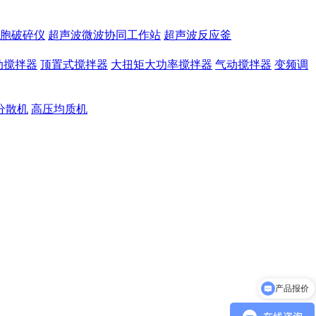
胞破碎仪
超声波微波协同工作站
超声波反应釜
动搅拌器
顶置式搅拌器
大扭矩大功率搅拌器
气动搅拌器
变频调
分散机
高压均质机
产品参数