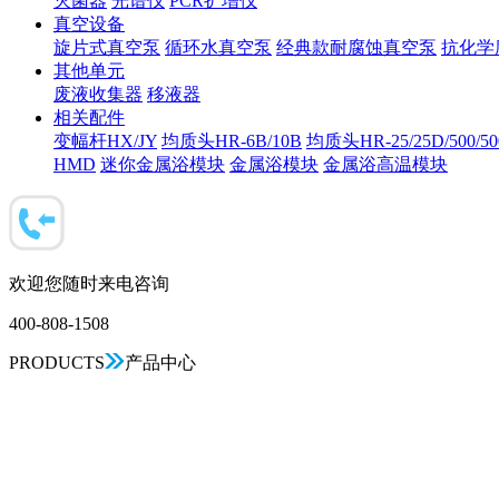
灭菌器
光谱仪
PCR扩增仪
真空设备
旋片式真空泵
循环水真空泵
经典款耐腐蚀真空泵
抗化学
其他单元
废液收集器
移液器
相关配件
变幅杆HX/JY
均质头HR-6B/10B
均质头HR-25/25D/500/5
HMD
迷你金属浴模块
金属浴模块
金属浴高温模块
欢迎您随时来电咨询
400-808-1508
PRODUCTS
产品中心