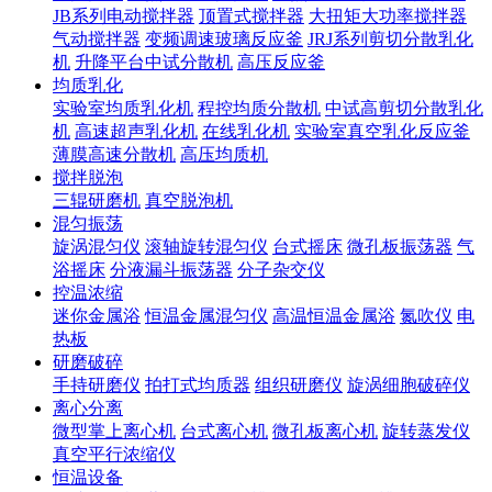
JB系列电动搅拌器
顶置式搅拌器
大扭矩大功率搅拌器
气动搅拌器
变频调速玻璃反应釜
JRJ系列剪切分散乳化
机
升降平台中试分散机
高压反应釜
均质乳化
实验室均质乳化机
程控均质分散机
中试高剪切分散乳化
机
高速超声乳化机
在线乳化机
实验室真空乳化反应釜
薄膜高速分散机
高压均质机
搅拌脱泡
三辊研磨机
真空脱泡机
混匀振荡
旋涡混匀仪
滚轴旋转混匀仪
台式摇床
微孔板振荡器
气
浴摇床
分液漏斗振荡器
分子杂交仪
控温浓缩
迷你金属浴
恒温金属混匀仪
高温恒温金属浴
氮吹仪
电
热板
研磨破碎
手持研磨仪
拍打式均质器
组织研磨仪
旋涡细胞破碎仪
离心分离
微型掌上离心机
台式离心机
微孔板离心机
旋转蒸发仪
真空平行浓缩仪
恒温设备