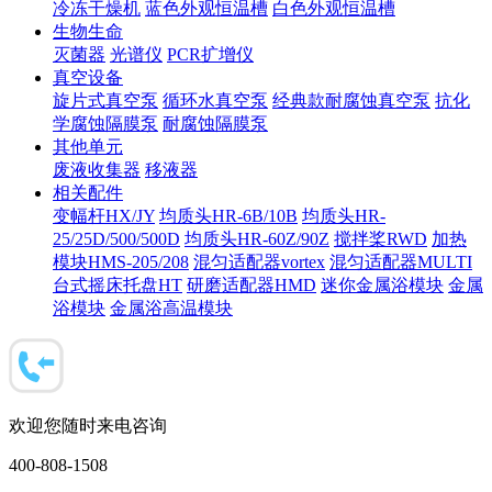
冷冻干燥机
蓝色外观恒温槽
白色外观恒温槽
生物生命
灭菌器
光谱仪
PCR扩增仪
真空设备
旋片式真空泵
循环水真空泵
经典款耐腐蚀真空泵
抗化
学腐蚀隔膜泵
耐腐蚀隔膜泵
其他单元
废液收集器
移液器
相关配件
变幅杆HX/JY
均质头HR-6B/10B
均质头HR-
25/25D/500/500D
均质头HR-60Z/90Z
搅拌桨RWD
加热
模块HMS-205/208
混匀适配器vortex
混匀适配器MULTI
台式摇床托盘HT
研磨适配器HMD
迷你金属浴模块
金属
浴模块
金属浴高温模块
欢迎您随时来电咨询
400-808-1508