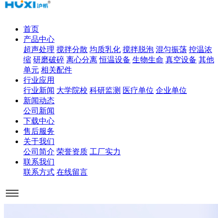
首页
产品中心
超声处理
搅拌分散
均质乳化
搅拌脱泡
混匀振荡
控温浓
缩
研磨破碎
离心分离
恒温设备
生物生命
真空设备
其他
单元
相关配件
行业应用
行业新闻
大学院校
科研监测
医疗单位
企业单位
新闻动态
公司新闻
下载中心
售后服务
关于我们
公司简介
荣誉资质
工厂实力
联系我们
联系方式
在线留言