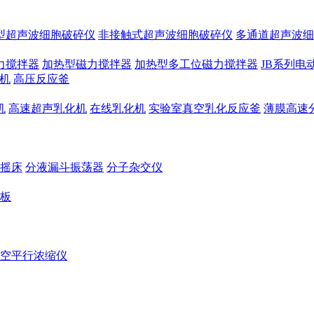
型超声波细胞破碎仪
非接触式超声波细胞破碎仪
多通道超声波细
力搅拌器
加热型磁力搅拌器
加热型多工位磁力搅拌器
JB系列电
机
高压反应釜
机
高速超声乳化机
在线乳化机
实验室真空乳化反应釜
薄膜高速
摇床
分液漏斗振荡器
分子杂交仪
板
空平行浓缩仪