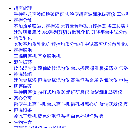
超声处理
手持型超声波细胞破碎仪
实验型超声波细胞破碎仪
工业
搅拌分散
不加热单联磁力搅拌器
大容量称重磁力搅拌器
多工位磁
速玻璃反应釜
JRJ系列剪切分散乳化机
升降平台中试分散
均质乳化
实验室均质乳化机
程控均质分散机
中试高剪切分散乳化
搅拌脱泡
三辊研磨机
真空脱泡机
混匀振荡
旋涡混匀仪
滚轴旋转混匀仪
台式摇床
微孔板振荡器
气浴
控温浓缩
迷你金属浴
恒温金属混匀仪
高温恒温金属浴
氮吹仪
电热
研磨破碎
手持研磨仪
拍打式均质器
组织研磨仪
旋涡细胞破碎仪
离心分离
微型掌上离心机
台式离心机
微孔板离心机
旋转蒸发仪
真
恒温设备
冷冻干燥机
蓝色外观恒温槽
白色外观恒温槽
生物生命