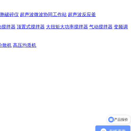
胞破碎仪
超声波微波协同工作站
超声波反应釜
动搅拌器
顶置式搅拌器
大扭矩大功率搅拌器
气动搅拌器
变频调
分散机
高压均质机
产品报价
产品参数