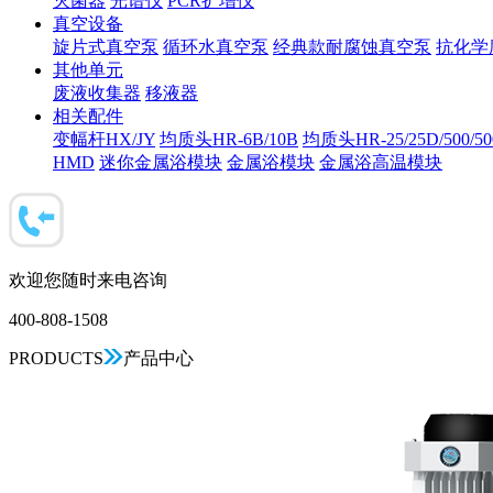
灭菌器
光谱仪
PCR扩增仪
真空设备
旋片式真空泵
循环水真空泵
经典款耐腐蚀真空泵
抗化学
其他单元
废液收集器
移液器
相关配件
变幅杆HX/JY
均质头HR-6B/10B
均质头HR-25/25D/500/5
HMD
迷你金属浴模块
金属浴模块
金属浴高温模块
欢迎您随时来电咨询
400-808-1508
PRODUCTS
产品中心