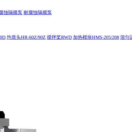
腐蚀隔膜泵
耐腐蚀隔膜泵
00D
均质头HR-60Z/90Z
搅拌桨RWD
加热模块HMS-205/208
混匀适