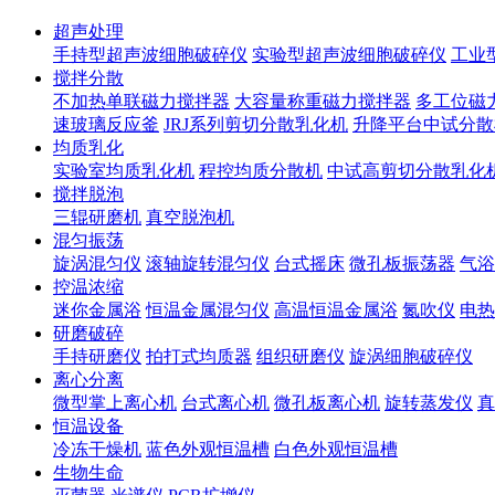
超声处理
手持型超声波细胞破碎仪
实验型超声波细胞破碎仪
工业
搅拌分散
不加热单联磁力搅拌器
大容量称重磁力搅拌器
多工位磁
速玻璃反应釜
JRJ系列剪切分散乳化机
升降平台中试分散
均质乳化
实验室均质乳化机
程控均质分散机
中试高剪切分散乳化
搅拌脱泡
三辊研磨机
真空脱泡机
混匀振荡
旋涡混匀仪
滚轴旋转混匀仪
台式摇床
微孔板振荡器
气浴
控温浓缩
迷你金属浴
恒温金属混匀仪
高温恒温金属浴
氮吹仪
电热
研磨破碎
手持研磨仪
拍打式均质器
组织研磨仪
旋涡细胞破碎仪
离心分离
微型掌上离心机
台式离心机
微孔板离心机
旋转蒸发仪
真
恒温设备
冷冻干燥机
蓝色外观恒温槽
白色外观恒温槽
生物生命