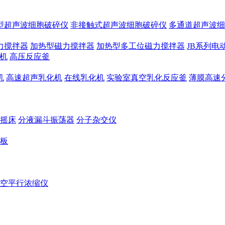
型超声波细胞破碎仪
非接触式超声波细胞破碎仪
多通道超声波细
力搅拌器
加热型磁力搅拌器
加热型多工位磁力搅拌器
JB系列电
机
高压反应釜
机
高速超声乳化机
在线乳化机
实验室真空乳化反应釜
薄膜高速
摇床
分液漏斗振荡器
分子杂交仪
板
空平行浓缩仪