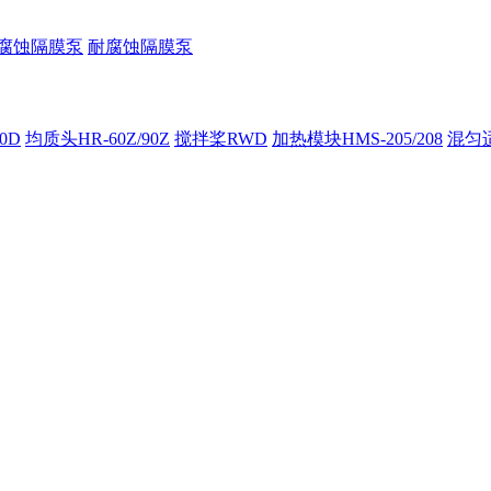
腐蚀隔膜泵
耐腐蚀隔膜泵
00D
均质头HR-60Z/90Z
搅拌桨RWD
加热模块HMS-205/208
混匀适