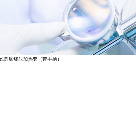
00ml圆底烧瓶加热套（带手柄）