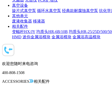
灭菌器
光谱仪
PCR扩增仪
真空设备
旋片式真空泵
循环水真空泵
经典款耐腐蚀真空泵
抗化学
其他单元
废液收集器
移液器
相关配件
变幅杆HX/JY
均质头HR-6B/10B
均质头HR-25/25D/500/5
HMD
迷你金属浴模块
金属浴模块
金属浴高温模块
欢迎您随时来电咨询
400-808-1508
ACCESSORIES
相关配件