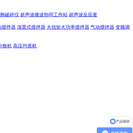
胞破碎仪
超声波微波协同工作站
超声波反应釜
动搅拌器
顶置式搅拌器
大扭矩大功率搅拌器
气动搅拌器
变频调
分散机
高压均质机
产品参数