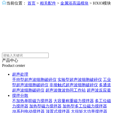
当前位置：
首页
>
相关配件
>
金属浴高温模块
>
HX03模块
产品中心
Product center
超声处理
手持型超声波细胞破碎仪
实验型超声波细胞破碎仪
工业
型超声波细胞破碎仪
非接触式超声波细胞破碎仪
多通道
超声波细胞破碎仪
超声波微波协同工作站
超声波反应釜
搅拌分散
不加热单联磁力搅拌器
大容量称重磁力搅拌器
多工位磁
力搅拌器
加热型磁力搅拌器
加热型多工位磁力搅拌器
JB系列电动搅拌器
顶置式搅拌器
大扭矩大功率搅拌器