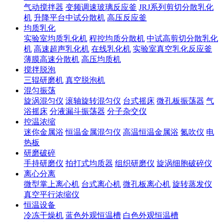
气动搅拌器
变频调速玻璃反应釜
JRJ系列剪切分散乳化
机
升降平台中试分散机
高压反应釜
均质乳化
实验室均质乳化机
程控均质分散机
中试高剪切分散乳化
机
高速超声乳化机
在线乳化机
实验室真空乳化反应釜
薄膜高速分散机
高压均质机
搅拌脱泡
三辊研磨机
真空脱泡机
混匀振荡
旋涡混匀仪
滚轴旋转混匀仪
台式摇床
微孔板振荡器
气
浴摇床
分液漏斗振荡器
分子杂交仪
控温浓缩
迷你金属浴
恒温金属混匀仪
高温恒温金属浴
氮吹仪
电
热板
研磨破碎
手持研磨仪
拍打式均质器
组织研磨仪
旋涡细胞破碎仪
离心分离
微型掌上离心机
台式离心机
微孔板离心机
旋转蒸发仪
真空平行浓缩仪
恒温设备
冷冻干燥机
蓝色外观恒温槽
白色外观恒温槽