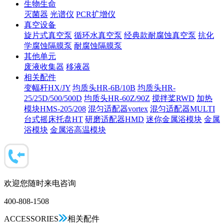
生物生命
灭菌器
光谱仪
PCR扩增仪
真空设备
旋片式真空泵
循环水真空泵
经典款耐腐蚀真空泵
抗化
学腐蚀隔膜泵
耐腐蚀隔膜泵
其他单元
废液收集器
移液器
相关配件
变幅杆HX/JY
均质头HR-6B/10B
均质头HR-
25/25D/500/500D
均质头HR-60Z/90Z
搅拌桨RWD
加热
模块HMS-205/208
混匀适配器vortex
混匀适配器MULTI
台式摇床托盘HT
研磨适配器HMD
迷你金属浴模块
金属
浴模块
金属浴高温模块
欢迎您随时来电咨询
400-808-1508
ACCESSORIES
相关配件