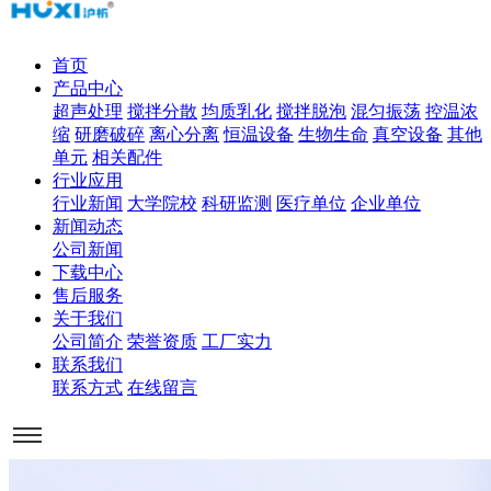
首页
产品中心
超声处理
搅拌分散
均质乳化
搅拌脱泡
混匀振荡
控温浓
缩
研磨破碎
离心分离
恒温设备
生物生命
真空设备
其他
单元
相关配件
行业应用
行业新闻
大学院校
科研监测
医疗单位
企业单位
新闻动态
公司新闻
下载中心
售后服务
关于我们
公司简介
荣誉资质
工厂实力
联系我们
联系方式
在线留言