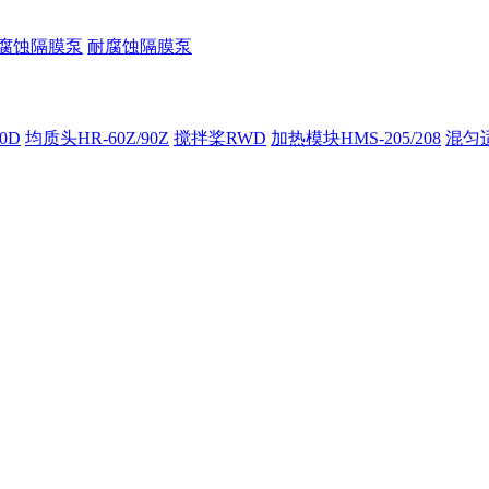
腐蚀隔膜泵
耐腐蚀隔膜泵
00D
均质头HR-60Z/90Z
搅拌桨RWD
加热模块HMS-205/208
混匀适