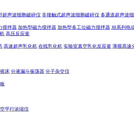
型超声波细胞破碎仪
非接触式超声波细胞破碎仪
多通道超声波细
力搅拌器
加热型磁力搅拌器
加热型多工位磁力搅拌器
JB系列电
机
高压反应釜
机
高速超声乳化机
在线乳化机
实验室真空乳化反应釜
薄膜高速
摇床
分液漏斗振荡器
分子杂交仪
板
空平行浓缩仪