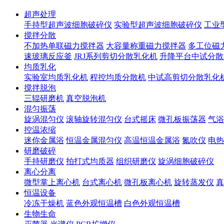
超声处理
手持型超声波细胞破碎仪
实验型超声波细胞破碎仪
工业
搅拌分散
不加热单联磁力搅拌器
大容量称重磁力搅拌器
多工位磁
速玻璃反应釜
JRJ系列剪切分散乳化机
升降平台中试分散
均质乳化
实验室均质乳化机
程控均质分散机
中试高剪切分散乳化
搅拌脱泡
三辊研磨机
真空脱泡机
混匀振荡
旋涡混匀仪
滚轴旋转混匀仪
台式摇床
微孔板振荡器
气浴
控温浓缩
迷你金属浴
恒温金属混匀仪
高温恒温金属浴
氮吹仪
电热
研磨破碎
手持研磨仪
拍打式均质器
组织研磨仪
旋涡细胞破碎仪
离心分离
微型掌上离心机
台式离心机
微孔板离心机
旋转蒸发仪
真
恒温设备
冷冻干燥机
蓝色外观恒温槽
白色外观恒温槽
生物生命