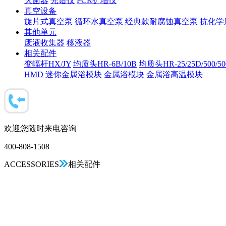
灭菌器
光谱仪
PCR扩增仪
真空设备
旋片式真空泵
循环水真空泵
经典款耐腐蚀真空泵
抗化学
其他单元
废液收集器
移液器
相关配件
变幅杆HX/JY
均质头HR-6B/10B
均质头HR-25/25D/500/5
HMD
迷你金属浴模块
金属浴模块
金属浴高温模块
欢迎您随时来电咨询
400-808-1508
ACCESSORIES
相关配件