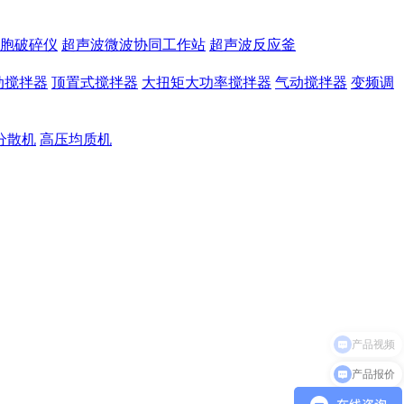
胞破碎仪
超声波微波协同工作站
超声波反应釜
动搅拌器
顶置式搅拌器
大扭矩大功率搅拌器
气动搅拌器
变频调
分散机
高压均质机
产品报价