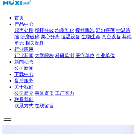
首页
产品中心
超声处理
搅拌分散
均质乳化
搅拌脱泡
混匀振荡
控温浓
缩
研磨破碎
离心分离
恒温设备
生物生命
真空设备
其他
单元
相关配件
行业应用
行业新闻
大学院校
科研监测
医疗单位
企业单位
新闻动态
公司新闻
下载中心
售后服务
关于我们
公司简介
荣誉资质
工厂实力
联系我们
联系方式
在线留言