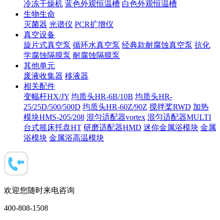
冷冻干燥机
蓝色外观恒温槽
白色外观恒温槽
生物生命
灭菌器
光谱仪
PCR扩增仪
真空设备
旋片式真空泵
循环水真空泵
经典款耐腐蚀真空泵
抗化
学腐蚀隔膜泵
耐腐蚀隔膜泵
其他单元
废液收集器
移液器
相关配件
变幅杆HX/JY
均质头HR-6B/10B
均质头HR-
25/25D/500/500D
均质头HR-60Z/90Z
搅拌桨RWD
加热
模块HMS-205/208
混匀适配器vortex
混匀适配器MULTI
台式摇床托盘HT
研磨适配器HMD
迷你金属浴模块
金属
浴模块
金属浴高温模块
欢迎您随时来电咨询
400-808-1508