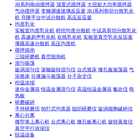
JB系列电动搅拌器
顶置式搅拌器
大扭矩大功率搅拌器
气动搅拌器
变频调速玻璃反应釜
JRJ系列剪切分散乳化
机
升降平台中试分散机
高压反应釜
均质乳化
实验室均质乳化机
程控均质分散机
中试高剪切分散乳化
机
高速超声乳化机
在线乳化机
实验室真空乳化反应釜
薄膜高速分散机
高压均质机
搅拌脱泡
三辊研磨机
真空脱泡机
混匀振荡
旋涡混匀仪
滚轴旋转混匀仪
台式摇床
微孔板振荡器
气
浴摇床
分液漏斗振荡器
分子杂交仪
控温浓缩
迷你金属浴
恒温金属混匀仪
高温恒温金属浴
氮吹仪
电
热板
研磨破碎
手持研磨仪
拍打式均质器
组织研磨仪
旋涡细胞破碎仪
离心分离
微型掌上离心机
台式离心机
微孔板离心机
旋转蒸发仪
真空平行浓缩仪
恒温设备