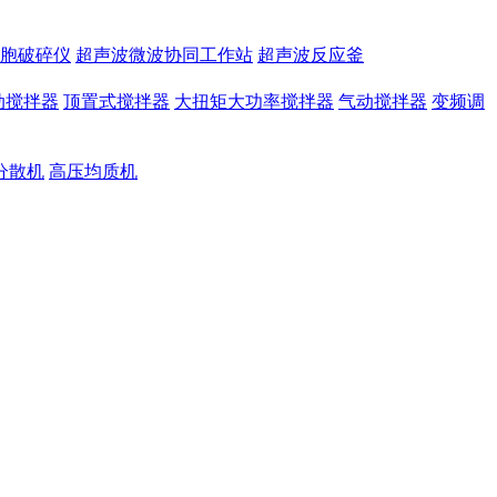
胞破碎仪
超声波微波协同工作站
超声波反应釜
动搅拌器
顶置式搅拌器
大扭矩大功率搅拌器
气动搅拌器
变频调
分散机
高压均质机