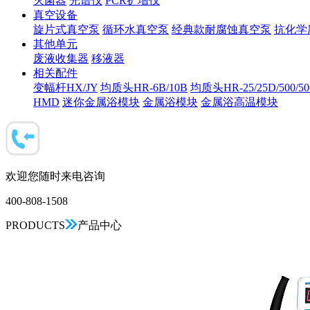
灭菌器
光谱仪
PCR扩增仪
真空设备
旋片式真空泵
循环水真空泵
经典款耐腐蚀真空泵
抗化学
其他单元
废液收集器
移液器
相关配件
变幅杆HX/JY
均质头HR-6B/10B
均质头HR-25/25D/500/5
HMD
迷你金属浴模块
金属浴模块
金属浴高温模块
欢迎您随时来电咨询
400-808-1508
PRODUCTS
产品中心