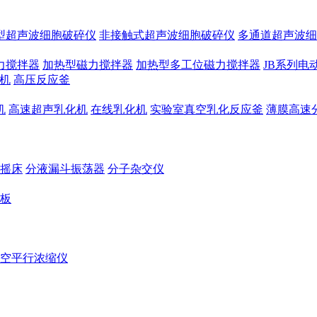
型超声波细胞破碎仪
非接触式超声波细胞破碎仪
多通道超声波细
力搅拌器
加热型磁力搅拌器
加热型多工位磁力搅拌器
JB系列电
机
高压反应釜
机
高速超声乳化机
在线乳化机
实验室真空乳化反应釜
薄膜高速
摇床
分液漏斗振荡器
分子杂交仪
板
空平行浓缩仪