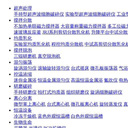
超声处理
手持型超声波细胞破碎仪
实验型超声波细胞破碎仪
工业
搅拌分散
不加热单联磁力搅拌器
大容量称重磁力搅拌器
多工位磁
速玻璃反应釜
JRJ系列剪切分散乳化机
升降平台中试分散
均质乳化
实验室均质乳化机
程控均质分散机
中试高剪切分散乳化
搅拌脱泡
三辊研磨机
真空脱泡机
混匀振荡
旋涡混匀仪
滚轴旋转混匀仪
台式摇床
微孔板振荡器
气浴
控温浓缩
迷你金属浴
恒温金属混匀仪
高温恒温金属浴
氮吹仪
电热
研磨破碎
手持研磨仪
拍打式均质器
组织研磨仪
旋涡细胞破碎仪
离心分离
微型掌上离心机
台式离心机
微孔板离心机
旋转蒸发仪
真
恒温设备
冷冻干燥机
蓝色外观恒温槽
白色外观恒温槽
生物生命