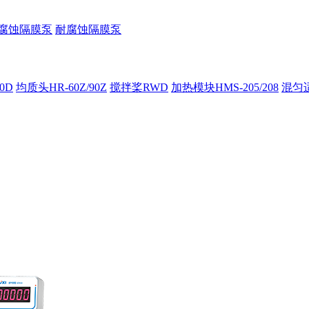
腐蚀隔膜泵
耐腐蚀隔膜泵
00D
均质头HR-60Z/90Z
搅拌桨RWD
加热模块HMS-205/208
混匀适