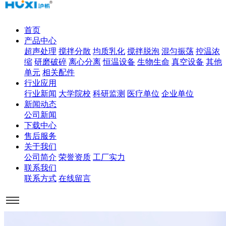
首页
产品中心
超声处理
搅拌分散
均质乳化
搅拌脱泡
混匀振荡
控温浓
缩
研磨破碎
离心分离
恒温设备
生物生命
真空设备
其他
单元
相关配件
行业应用
行业新闻
大学院校
科研监测
医疗单位
企业单位
新闻动态
公司新闻
下载中心
售后服务
关于我们
公司简介
荣誉资质
工厂实力
联系我们
联系方式
在线留言