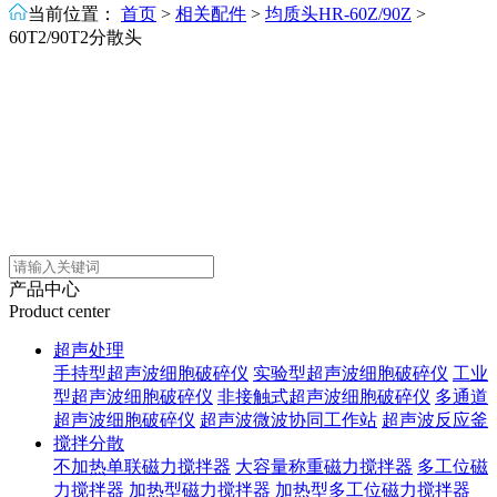
当前位置：
首页
>
相关配件
>
均质头HR-60Z/90Z
>
60T2/90T2分散头
产品中心
Product center
超声处理
手持型超声波细胞破碎仪
实验型超声波细胞破碎仪
工业
型超声波细胞破碎仪
非接触式超声波细胞破碎仪
多通道
超声波细胞破碎仪
超声波微波协同工作站
超声波反应釜
搅拌分散
不加热单联磁力搅拌器
大容量称重磁力搅拌器
多工位磁
力搅拌器
加热型磁力搅拌器
加热型多工位磁力搅拌器