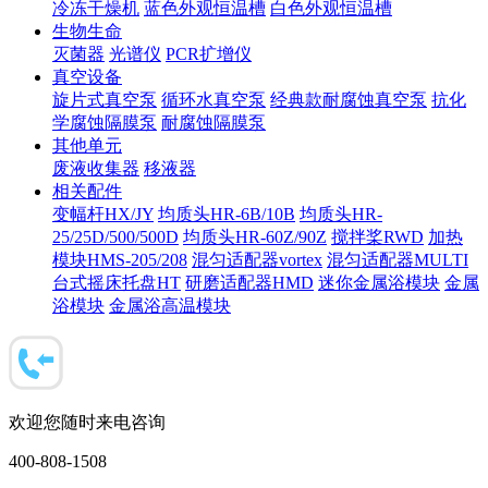
冷冻干燥机
蓝色外观恒温槽
白色外观恒温槽
生物生命
灭菌器
光谱仪
PCR扩增仪
真空设备
旋片式真空泵
循环水真空泵
经典款耐腐蚀真空泵
抗化
学腐蚀隔膜泵
耐腐蚀隔膜泵
其他单元
废液收集器
移液器
相关配件
变幅杆HX/JY
均质头HR-6B/10B
均质头HR-
25/25D/500/500D
均质头HR-60Z/90Z
搅拌桨RWD
加热
模块HMS-205/208
混匀适配器vortex
混匀适配器MULTI
台式摇床托盘HT
研磨适配器HMD
迷你金属浴模块
金属
浴模块
金属浴高温模块
欢迎您随时来电咨询
400-808-1508