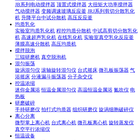
JB系列电动搅拌器
顶置式搅拌器
大扭矩大功率搅拌器
气动搅拌器
变频调速玻璃反应釜
JRJ系列剪切分散乳化
机
升降平台中试分散机
高压反应釜
均质乳化
实验室均质乳化机
程控均质分散机
中试高剪切分散乳化
机
高速超声乳化机
在线乳化机
实验室真空乳化反应釜
薄膜高速分散机
高压均质机
搅拌脱泡
三辊研磨机
真空脱泡机
混匀振荡
旋涡混匀仪
滚轴旋转混匀仪
台式摇床
微孔板振荡器
气
浴摇床
分液漏斗振荡器
分子杂交仪
控温浓缩
迷你金属浴
恒温金属混匀仪
高温恒温金属浴
氮吹仪
电
热板
研磨破碎
手持研磨仪
拍打式均质器
组织研磨仪
旋涡细胞破碎仪
离心分离
微型掌上离心机
台式离心机
微孔板离心机
旋转蒸发仪
真空平行浓缩仪
恒温设备