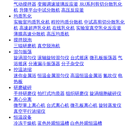
气动搅拌器
变频调速玻璃反应釜
JRJ系列剪切分散乳化
机
升降平台中试分散机
高压反应釜
均质乳化
实验室均质乳化机
程控均质分散机
中试高剪切分散乳化
机
高速超声乳化机
在线乳化机
实验室真空乳化反应釜
薄膜高速分散机
高压均质机
搅拌脱泡
三辊研磨机
真空脱泡机
混匀振荡
旋涡混匀仪
滚轴旋转混匀仪
台式摇床
微孔板振荡器
气
浴摇床
分液漏斗振荡器
分子杂交仪
控温浓缩
迷你金属浴
恒温金属混匀仪
高温恒温金属浴
氮吹仪
电
热板
研磨破碎
手持研磨仪
拍打式均质器
组织研磨仪
旋涡细胞破碎仪
离心分离
微型掌上离心机
台式离心机
微孔板离心机
旋转蒸发仪
真空平行浓缩仪
恒温设备
冷冻干燥机
蓝色外观恒温槽
白色外观恒温槽