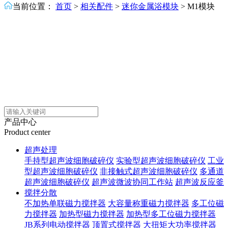
当前位置：
首页
>
相关配件
>
迷你金属浴模块
>
M1模块
产品中心
Product center
超声处理
手持型超声波细胞破碎仪
实验型超声波细胞破碎仪
工业
型超声波细胞破碎仪
非接触式超声波细胞破碎仪
多通道
超声波细胞破碎仪
超声波微波协同工作站
超声波反应釜
搅拌分散
不加热单联磁力搅拌器
大容量称重磁力搅拌器
多工位磁
力搅拌器
加热型磁力搅拌器
加热型多工位磁力搅拌器
JB系列电动搅拌器
顶置式搅拌器
大扭矩大功率搅拌器