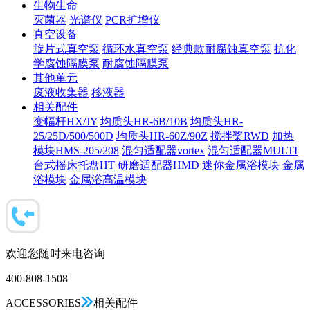
生物生命
灭菌器
光谱仪
PCR扩增仪
真空设备
旋片式真空泵
循环水真空泵
经典款耐腐蚀真空泵
抗化
学腐蚀隔膜泵
耐腐蚀隔膜泵
其他单元
废液收集器
移液器
相关配件
变幅杆HX/JY
均质头HR-6B/10B
均质头HR-
25/25D/500/500D
均质头HR-60Z/90Z
搅拌桨RWD
加热
模块HMS-205/208
混匀适配器vortex
混匀适配器MULTI
台式摇床托盘HT
研磨适配器HMD
迷你金属浴模块
金属
浴模块
金属浴高温模块
欢迎您随时来电咨询
400-808-1508
ACCESSORIES
相关配件