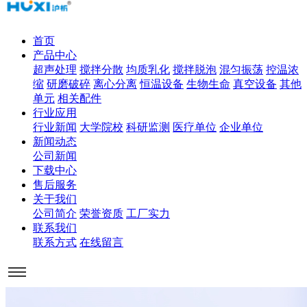
首页
产品中心
超声处理
搅拌分散
均质乳化
搅拌脱泡
混匀振荡
控温浓
缩
研磨破碎
离心分离
恒温设备
生物生命
真空设备
其他
单元
相关配件
行业应用
行业新闻
大学院校
科研监测
医疗单位
企业单位
新闻动态
公司新闻
下载中心
售后服务
关于我们
公司简介
荣誉资质
工厂实力
联系我们
联系方式
在线留言