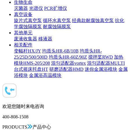
生物生命
灭菌器
光谱仪
PCR扩增仪
真空设备
旋片式真空泵
循环水真空泵
经典款耐腐蚀真空泵
抗化
学腐蚀隔膜泵
耐腐蚀隔膜泵
其他单元
废液收集器
移液器
相关配件
变幅杆HX/JY
均质头HR-6B/10B
均质头HR-
25/25D/500/500D
均质头HR-60Z/90Z
搅拌桨RWD
加热
模块HMS-205/208
混匀适配器vortex
混匀适配器MULTI
台式摇床托盘HT
研磨适配器HMD
迷你金属浴模块
金属
浴模块
金属浴高温模块
欢迎您随时来电咨询
400-808-1508
PRODUCTS
产品中心