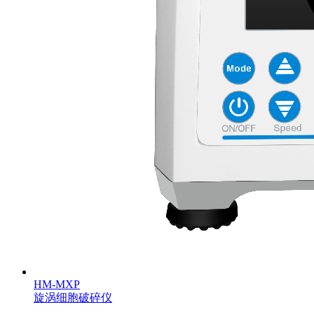
HM-MXP
旋涡细胞破碎仪