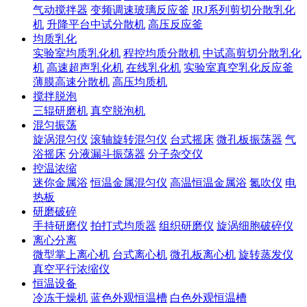
气动搅拌器
变频调速玻璃反应釜
JRJ系列剪切分散乳化
机
升降平台中试分散机
高压反应釜
均质乳化
实验室均质乳化机
程控均质分散机
中试高剪切分散乳化
机
高速超声乳化机
在线乳化机
实验室真空乳化反应釜
薄膜高速分散机
高压均质机
搅拌脱泡
三辊研磨机
真空脱泡机
混匀振荡
旋涡混匀仪
滚轴旋转混匀仪
台式摇床
微孔板振荡器
气
浴摇床
分液漏斗振荡器
分子杂交仪
控温浓缩
迷你金属浴
恒温金属混匀仪
高温恒温金属浴
氮吹仪
电
热板
研磨破碎
手持研磨仪
拍打式均质器
组织研磨仪
旋涡细胞破碎仪
离心分离
微型掌上离心机
台式离心机
微孔板离心机
旋转蒸发仪
真空平行浓缩仪
恒温设备
冷冻干燥机
蓝色外观恒温槽
白色外观恒温槽