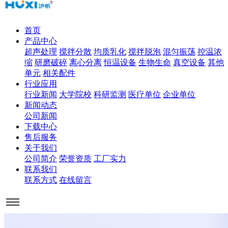
首页
产品中心
超声处理
搅拌分散
均质乳化
搅拌脱泡
混匀振荡
控温浓
缩
研磨破碎
离心分离
恒温设备
生物生命
真空设备
其他
单元
相关配件
行业应用
行业新闻
大学院校
科研监测
医疗单位
企业单位
新闻动态
公司新闻
下载中心
售后服务
关于我们
公司简介
荣誉资质
工厂实力
联系我们
联系方式
在线留言