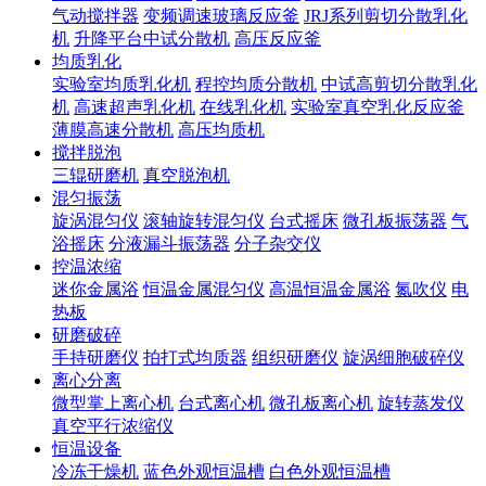
气动搅拌器
变频调速玻璃反应釜
JRJ系列剪切分散乳化
机
升降平台中试分散机
高压反应釜
均质乳化
实验室均质乳化机
程控均质分散机
中试高剪切分散乳化
机
高速超声乳化机
在线乳化机
实验室真空乳化反应釜
薄膜高速分散机
高压均质机
搅拌脱泡
三辊研磨机
真空脱泡机
混匀振荡
旋涡混匀仪
滚轴旋转混匀仪
台式摇床
微孔板振荡器
气
浴摇床
分液漏斗振荡器
分子杂交仪
控温浓缩
迷你金属浴
恒温金属混匀仪
高温恒温金属浴
氮吹仪
电
热板
研磨破碎
手持研磨仪
拍打式均质器
组织研磨仪
旋涡细胞破碎仪
离心分离
微型掌上离心机
台式离心机
微孔板离心机
旋转蒸发仪
真空平行浓缩仪
恒温设备
冷冻干燥机
蓝色外观恒温槽
白色外观恒温槽