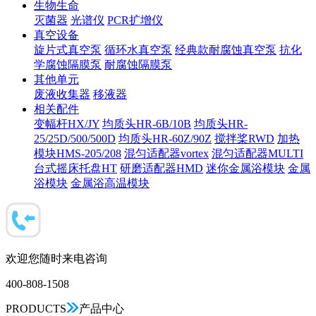
生物生命
灭菌器
光谱仪
PCR扩增仪
真空设备
旋片式真空泵
循环水真空泵
经典款耐腐蚀真空泵
抗化
学腐蚀隔膜泵
耐腐蚀隔膜泵
其他单元
废液收集器
移液器
相关配件
变幅杆HX/JY
均质头HR-6B/10B
均质头HR-
25/25D/500/500D
均质头HR-60Z/90Z
搅拌桨RWD
加热
模块HMS-205/208
混匀适配器vortex
混匀适配器MULTI
台式摇床托盘HT
研磨适配器HMD
迷你金属浴模块
金属
浴模块
金属浴高温模块
欢迎您随时来电咨询
400-808-1508
PRODUCTS
产品中心