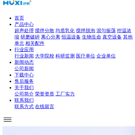
首页
产品中心
超声处理
搅拌分散
均质乳化
搅拌脱泡
混匀振荡
控温浓
缩
研磨破碎
离心分离
恒温设备
生物生命
真空设备
其他
单元
相关配件
行业应用
行业新闻
大学院校
科研监测
医疗单位
企业单位
新闻动态
公司新闻
下载中心
售后服务
关于我们
公司简介
荣誉资质
工厂实力
联系我们
联系方式
在线留言