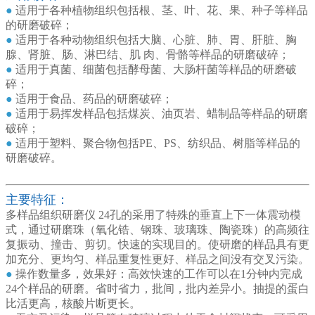
●
适用于各种植物组织包括根、茎、叶、花、果、种子等样品
的研磨破碎；
●
适用于各种动物组织包括大脑、心脏、肺、胃、肝脏、胸
腺、肾脏、肠、淋巴结、肌 肉、骨骼等样品的研磨破碎；
●
适用于真菌、细菌包括酵母菌、大肠杆菌等样品的研磨破
碎；
●
适用于食品、药品的研磨破碎；
●
适用于易挥发样品包括煤炭、油页岩、蜡制品等样品的研磨
破碎；
●
适用于塑料、聚合物包括PE、PS、纺织品、树脂等样品的
研磨破碎。
主要特征：
多样品组织研磨仪 24孔的采用了特殊的垂直上下一体震动模
式，通过研磨珠（氧化锆、钢珠、玻璃珠、陶瓷珠）的高频往
复振动、撞击、剪切。快速的实现目的。使研磨的样品具有更
加充分、更均匀、样品重复性更好、样品之间没有交叉污染。
●
操作数量多，效果好：高效快速的工作可以在1分钟内完成
24个样品的研磨。省时省力，批间，批内差异小。抽提的蛋白
比活更高，核酸片断更长。