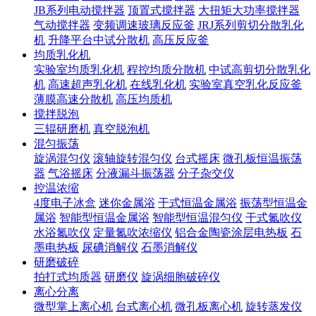
JB系列电动搅拌器
顶置式搅拌器
大扭矩大功率搅拌器
气动搅拌器
变频调速玻璃反应釜
JRJ系列剪切分散乳化
机
升降平台中试分散机
高压反应釜
均质乳化机
实验室均质乳化机
程控均质分散机
中试高剪切分散乳化
机
高速超声乳化机
在线乳化机
实验室真空乳化反应釜
薄膜高速分散机
高压均质机
搅拌脱泡
三辊研磨机
真空脱泡机
混匀振荡
旋涡混匀仪
滚轴旋转混匀仪
台式摇床
微孔板恒温振荡
器
气浴摇床
分液漏斗振荡器
分子杂交仪
控温浓缩
4度电子冰盒
迷你金属浴
干式恒温金属浴
振荡型恒温金
属浴
智能型恒温金属浴
智能型恒温混匀仪
干式氮吹仪
水浴氮吹仪
定量氮吹浓缩仪
铝合金陶瓷涂层电热板
石
墨电热板
尿碘消解仪
石墨消解仪
研磨破碎
拍打式均质器
研磨仪
旋涡细胞破碎仪
离心分离
微型掌上离心机
台式离心机
微孔板离心机
旋转蒸发仪