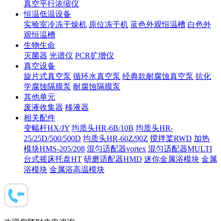
真空平行浓缩仪
恒温低温设备
实验室冷冻干燥机
原位冻干机
蓝色外观恒温槽
白色外
观恒温槽
生物生命
灭菌器
光谱仪
PCR扩增仪
真空设备
旋片式真空泵
循环水真空泵
经典款耐腐蚀真空泵
抗化
学腐蚀隔膜泵
耐腐蚀隔膜泵
其他单元
废液收集器
移液器
相关配件
变幅杆HX/JY
均质头HR-6B/10B
均质头HR-
25/25D/500/500D
均质头HR-60Z/90Z
搅拌桨RWD
加热
模块HMS-205/208
混匀适配器vortex
混匀适配器MULTI
台式摇床托盘HT
研磨适配器HMD
迷你金属浴模块
金属
浴模块
金属浴高温模块