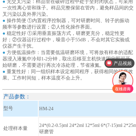
●
无交叉污染：样品管在破碎过程中处于全封闭状态，可采用
一次性离心管和珠子。样品完整保留在管内，避免样品间的交
叉污染以及外界污染。
●
操作简便 ①内置程序控制器，可对研磨时间、转子的振动
频率等参数进行设置；②人性化操作界面。
●
稳定性好 ①采用垂直振荡方式，研磨更充分，稳定性更
好；②仪器运行过程中，噪音小于55dB，不会对其它实验或
仪器产生干扰。
●
方便低温操作：当需要低温研磨环境，可将放有样本的适配
器浸入液氮中冷却1-2分钟，取出后移至主机快速固定即可开
产品视频
始研磨，不需要进行再次冷冻处理，节省液氮。
●
重复性好：同一组织样本设定相同程序，获得相同的研磨效
果。工作时间短，样本温度不会上升。
产品参数：
型号
HM-24
24*(0.2-0.5)ml 24*2ml 12*5ml 6*(7-15)ml 
处理样本量
研磨管