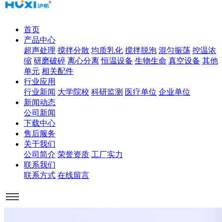
首页
产品中心
超声处理
搅拌分散
均质乳化
搅拌脱泡
混匀振荡
控温浓
缩
研磨破碎
离心分离
恒温设备
生物生命
真空设备
其他
单元
相关配件
行业应用
行业新闻
大学院校
科研监测
医疗单位
企业单位
新闻动态
公司新闻
下载中心
售后服务
关于我们
公司简介
荣誉资质
工厂实力
联系我们
联系方式
在线留言