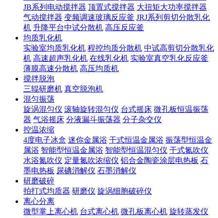
JB系列电动搅拌器
顶置式搅拌器
大扭矩大功率搅拌器
气动搅拌器
变频调速玻璃反应釜
JRJ系列剪切分散乳化
机
升降平台中试分散机
高压反应釜
均质乳化机
实验室均质乳化机
程控均质分散机
中试高剪切分散乳化
机
高速超声乳化机
在线乳化机
实验室真空乳化反应釜
薄膜高速分散机
高压均质机
搅拌脱泡
三辊研磨机
真空脱泡机
混匀振荡
旋涡混匀仪
滚轴旋转混匀仪
台式摇床
微孔板恒温振荡
器
气浴摇床
分液漏斗振荡器
分子杂交仪
控温浓缩
4度电子冰盒
迷你金属浴
干式恒温金属浴
振荡型恒温金
属浴
智能型恒温金属浴
智能型恒温混匀仪
干式氮吹仪
水浴氮吹仪
定量氮吹浓缩仪
铝合金陶瓷涂层电热板
石
墨电热板
尿碘消解仪
石墨消解仪
研磨破碎
拍打式均质器
研磨仪
旋涡细胞破碎仪
离心分离
微型掌上离心机
台式离心机
微孔板离心机
旋转蒸发仪