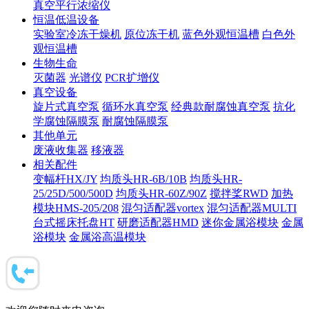
真空平行浓缩仪
恒温低温设备
实验室冷冻干燥机
原位冻干机
蓝色外观恒温槽
白色外
观恒温槽
生物生命
灭菌器
光谱仪
PCR扩增仪
真空设备
旋片式真空泵
循环水真空泵
经典款耐腐蚀真空泵
抗化
学腐蚀隔膜泵
耐腐蚀隔膜泵
其他单元
废液收集器
移液器
相关配件
变幅杆HX/JY
均质头HR-6B/10B
均质头HR-
25/25D/500/500D
均质头HR-60Z/90Z
搅拌桨RWD
加热
模块HMS-205/208
混匀适配器vortex
混匀适配器MULTI
台式摇床托盘HT
研磨适配器HMD
迷你金属浴模块
金属
浴模块
金属浴高温模块