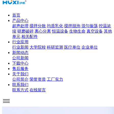
首页
产品中心
超声处理
搅拌分散
均质乳化
搅拌脱泡
混匀振荡
控温浓
缩
研磨破碎
离心分离
恒温设备
生物生命
真空设备
其他
单元
相关配件
行业应用
行业新闻
大学院校
科研监测
医疗单位
企业单位
新闻动态
公司新闻
下载中心
售后服务
关于我们
公司简介
荣誉资质
工厂实力
联系我们
联系方式
在线留言