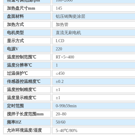
转速可调范围rpm
100–2000
加热盘尺寸mm
145
盘面材料
铝压铸陶瓷涂层
加热方式
加热管
电机类型
直流无刷电机
显示方式
LCD
电源V
220
温度控制范围℃
RT+5~400
温度分辨率℃
1
过温保护℃
≤450
传感器控温精度℃
±0.2
温度控制精度℃
±1
温度显示精度℃
±1
定时范围
0-99h59min
搅拌子长度范围mm
20–80
频率HZ
50/60
允许环境温度/湿度
5–40℃/80%