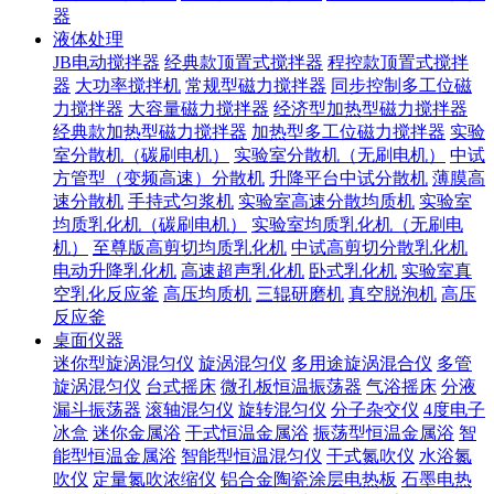
器
液体处理
JB电动搅拌器
经典款顶置式搅拌器
程控款顶置式搅拌
器
大功率搅拌机
常规型磁力搅拌器
同步控制多工位磁
力搅拌器
大容量磁力搅拌器
经济型加热型磁力搅拌器
经典款加热型磁力搅拌器
加热型多工位磁力搅拌器
实验
室分散机（碳刷电机）
实验室分散机（无刷电机）
中试
方管型（变频高速）分散机
升降平台中试分散机
薄膜高
速分散机
手持式匀浆机
实验室高速分散均质机
实验室
均质乳化机（碳刷电机）
实验室均质乳化机（无刷电
机）
至尊版高剪切均质乳化机
中试高剪切分散乳化机
电动升降乳化机
高速超声乳化机
卧式乳化机
实验室真
空乳化反应釜
高压均质机
三辊研磨机
真空脱泡机
高压
反应釜
桌面仪器
迷你型旋涡混匀仪
旋涡混匀仪
多用途旋涡混合仪
多管
旋涡混匀仪
台式摇床
微孔板恒温振荡器
气浴摇床
分液
漏斗振荡器
滚轴混匀仪
旋转混匀仪
分子杂交仪
4度电子
冰盒
迷你金属浴
干式恒温金属浴
振荡型恒温金属浴
智
能型恒温金属浴
智能型恒温混匀仪
干式氮吹仪
水浴氮
吹仪
定量氮吹浓缩仪
铝合金陶瓷涂层电热板
石墨电热