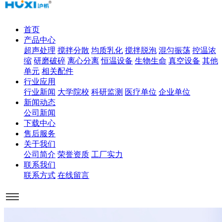
首页
产品中心
超声处理
搅拌分散
均质乳化
搅拌脱泡
混匀振荡
控温浓
缩
研磨破碎
离心分离
恒温设备
生物生命
真空设备
其他
单元
相关配件
行业应用
行业新闻
大学院校
科研监测
医疗单位
企业单位
新闻动态
公司新闻
下载中心
售后服务
关于我们
公司简介
荣誉资质
工厂实力
联系我们
联系方式
在线留言