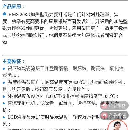
产品应用：
●
HMS-208D加热型磁力搅拌器是专门针对对处理量、温
度、功率有更高要求的应用领域而研发设计，升级后的加热型
磁力搅拌器性能更优、功能更强，应用范围更广，适用于搅拌
或加热搅拌同时进行，粘稠度不是很大的液体或者固液混合
物。
主要特征：
●
铝压铸陶瓷涂层工作盘耐磨损、耐腐蚀、耐高温、氧化性
能优越；
●
温度控温范围广，最高温度可达400℃,加热功能单独控制，
且加热开启后，按钮高亮显示，方便操作；
●
外接温度传感器PT1000,可精准控制温度精度至±0.2℃；
●
直流无刷电机，低噪音、低维护、运行平稳、使用寿命
长；
产品视频
●
LCD液晶显示屏实时显示温度、转速及运行时间，清晰可
见；