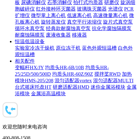
板
尿碘消解仪
石墨消解仪
拍打式均质器
研磨仪
旋涡细
胞破碎仪
红外接种环灭菌器
玻璃珠灭菌器
光谱仪
PCR
扩增仪
微型掌上离心机
低速离心机
高速微量离心机
微
孔板离心机
旋转蒸发仪
真空平行浓缩仪
旋片式真空泵
循环水真空泵
经典款耐腐蚀真空泵
抗化学腐蚀隔膜泵
耐腐蚀隔膜泵
废液收集器
移液器
恒温低温设备
实验室冷冻干燥机
原位冻干机
蓝色外观恒温槽
白色外
观恒温槽
相关配件
变幅杆HX/JY
均质头HR-6B/10B
均质头HR-
25/25D/500/500D
均质头HR-60Z/90Z
搅拌桨RWD
加热
模块HMS-205/208
混匀适配器vortex
混匀适配器MULTI
台式摇床托盘HT
研磨适配器HMD
迷你金属浴模块
金属
浴模块
金属浴高温模块
欢迎您随时来电咨询
400-808-1508