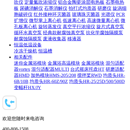
吹仪
定量氮吹浓缩仪
铝合金陶瓷涂层电热板
石墨电热
板
尿碘消解仪
石墨消解仪
拍打式均质器
研磨仪
旋涡细
胞破碎仪
红外接种环灭菌器
玻璃珠灭菌器
光谱仪
PCR
扩增仪
微型掌上离心机
低速离心机
高速微量离心机
微
孔板离心机
旋转蒸发仪
真空平行浓缩仪
旋片式真空泵
循环水真空泵
经典款耐腐蚀真空泵
抗化学腐蚀隔膜泵
耐腐蚀隔膜泵
废液收集器
移液器
恒温低温设备
冷冻干燥机
恒温槽
相关配件
迷你金属浴模块
金属浴高温模块
金属浴模块
混匀适配
器vortex
混匀适配器MULTI
台式摇床托盘HT
研磨适配
器HMD
加热模块HMS-205/208
搅拌桨RWD
均质头HR-
6B/10B
均质头HR-60Z/90Z
均质头HR-25/25D/500/500D
变幅杆HX/JY
欢迎您随时来电咨询
400-808-1508