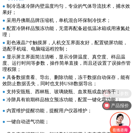
●
制冷迅速冷阱内壁温度均匀，专业的气体导流技术，捕水效
果好；
●
采用丹佛斯品牌压缩机，单机混合环保制冷技术；
●
配置冷阱样品预冻功能，无需再配备超低温冰箱或用液氮处
理；
●
彩色液晶
7寸
触摸屏，人机交互界面友好，配置锁屏功能，
选配手机端、电脑端远程控制；
●
显示屏主界面简洁清晰，显示冷阱温度、真空度、样品温
度、运行时间等参数，操作简单直接，而且还设置了误操作管
理权限；
●
具备数据查看、导出、删除功能，冻干数据自动保存，能有
效防止数据丢失，同时也支持USB数据导出；
●
支持安瓿瓶、西林瓶、玻璃烧瓶、血浆瓶或盘的冻干；
●
冷阱具有前期样品独立预冻功能，配置一键化霜功能；
产品报价
●
内置维护提醒功能，提醒用户仪器维护；
●
一键自动进气功能；