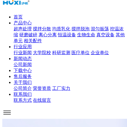
首页
产品中心
超声处理
搅拌分散
均质乳化
搅拌脱泡
混匀振荡
控温浓
缩
研磨破碎
离心分离
恒温设备
生物生命
真空设备
其他
单元
相关配件
行业应用
行业新闻
大学院校
科研监测
医疗单位
企业单位
新闻动态
公司新闻
下载中心
售后服务
关于我们
公司简介
荣誉资质
工厂实力
联系我们
联系方式
在线留言