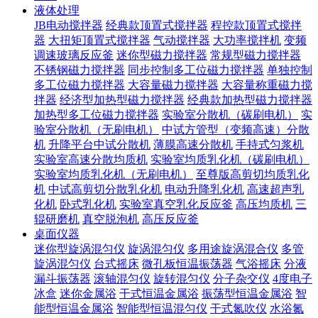
液体处理
JB电动搅拌器
经典款顶置式搅拌器
程控款顶置式搅拌
器
大扭矩顶置式搅拌器
气动搅拌器
大功率搅拌机
变频
调速玻璃反应釜
迷你型磁力搅拌器
常规型磁力搅拌器
不锈钢磁力搅拌器
同步控制多工位磁力搅拌器
单独控制
多工位磁力搅拌器
大容量磁力搅拌器
大容量称重磁力搅
拌器
经济型加热型磁力搅拌器
经典款加热型磁力搅拌器
加热型多工位磁力搅拌器
实验室分散机（碳刷电机）
实
验室分散机（无刷电机）
中试方管型（变频高速）分散
机
升降平台中试分散机
薄膜高速分散机
手持式匀浆机
实验室高速分散均质机
实验室均质乳化机（碳刷电机）
实验室均质乳化机（无刷电机）
至尊版高剪切均质乳化
机
中试高剪切分散乳化机
电动升降乳化机
高速超声乳
化机
卧式乳化机
实验室真空乳化反应釜
高压均质机
三
辊研磨机
真空脱泡机
高压反应釜
桌面仪器
迷你型旋涡混匀仪
旋涡混匀仪
多用途旋涡混合仪
多管
旋涡混匀仪
台式摇床
微孔板恒温振荡器
气浴摇床
分液
漏斗振荡器
滚轴混匀仪
旋转混匀仪
分子杂交仪
4度电子
冰盒
迷你金属浴
干式恒温金属浴
振荡型恒温金属浴
智
能型恒温金属浴
智能型恒温混匀仪
干式氮吹仪
水浴氮