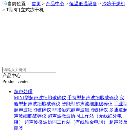
当前位置：
首页
>
产品中心
>
恒温低温设备
>
冷冻干燥机
>
T型8口立式冻干机
产品中心
Product center
超声处理
MINI型超声波细胞破碎仪
手持型超声波细胞破碎仪
实
验型超声波细胞破碎仪
智能型超声波细胞破碎仪
工业型
超声波细胞破碎仪
非接触式超声波细胞破碎仪
多通道超
声波细胞破碎仪
超声波微波协同工作站（无线红外电
阻）
超声波微波协同工作站（有线铂金电阻）
超声波反
应釜