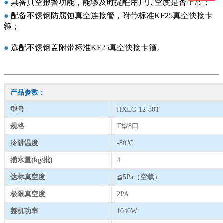
●
具备真空报警功能，能够及时提醒用户真空度是否正常；
●
配备不锈钢防腐蚀真空连接管，附带标准KF25真空快接卡
箍；
●
选配不锈钢盖附带标准KF25真空快接卡箍。
产品参数：
型号
HXLG-12-80T
规格
T型8口
冷阱温度
-80℃
捕水量(kg/批)
4
达标真空度
≦5Pa（空载）
极限真空度
2PA
整机功率
1040W