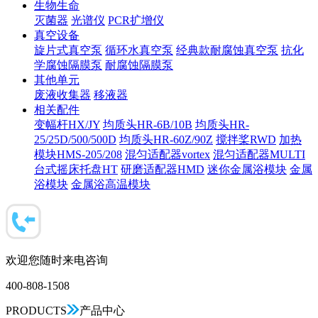
生物生命
灭菌器
光谱仪
PCR扩增仪
真空设备
旋片式真空泵
循环水真空泵
经典款耐腐蚀真空泵
抗化
学腐蚀隔膜泵
耐腐蚀隔膜泵
其他单元
废液收集器
移液器
相关配件
变幅杆HX/JY
均质头HR-6B/10B
均质头HR-
25/25D/500/500D
均质头HR-60Z/90Z
搅拌桨RWD
加热
模块HMS-205/208
混匀适配器vortex
混匀适配器MULTI
台式摇床托盘HT
研磨适配器HMD
迷你金属浴模块
金属
浴模块
金属浴高温模块
欢迎您随时来电咨询
400-808-1508
PRODUCTS
产品中心