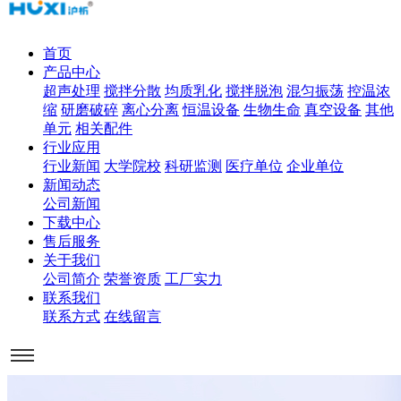
首页
产品中心
超声处理
搅拌分散
均质乳化
搅拌脱泡
混匀振荡
控温浓
缩
研磨破碎
离心分离
恒温设备
生物生命
真空设备
其他
单元
相关配件
行业应用
行业新闻
大学院校
科研监测
医疗单位
企业单位
新闻动态
公司新闻
下载中心
售后服务
关于我们
公司简介
荣誉资质
工厂实力
联系我们
联系方式
在线留言