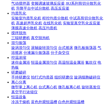
气动搅拌器
变频调速玻璃反应釜
JRJ系列剪切分散乳化
机
升降平台中试分散机
高压反应釜
均质乳化
实验室均质乳化机
程控均质分散机
中试高剪切分散乳化
机
高速超声乳化机
在线乳化机
实验室真空乳化反应釜
薄膜高速分散机
高压均质机
搅拌脱泡
三辊研磨机
真空脱泡机
混匀振荡
旋涡混匀仪
滚轴旋转混匀仪
台式摇床
微孔板振荡器
气
浴摇床
分液漏斗振荡器
分子杂交仪
控温浓缩
迷你金属浴
恒温金属混匀仪
高温恒温金属浴
氮吹仪
电
热板
研磨破碎
手持研磨仪
拍打式均质器
组织研磨仪
旋涡细胞破碎仪
离心分离
微型掌上离心机
台式离心机
微孔板离心机
旋转蒸发仪
真空平行浓缩仪
恒温设备
冷冻干燥机
蓝色外观恒温槽
白色外观恒温槽