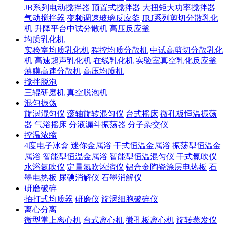
JB系列电动搅拌器
顶置式搅拌器
大扭矩大功率搅拌器
气动搅拌器
变频调速玻璃反应釜
JRJ系列剪切分散乳化
机
升降平台中试分散机
高压反应釜
均质乳化机
实验室均质乳化机
程控均质分散机
中试高剪切分散乳化
机
高速超声乳化机
在线乳化机
实验室真空乳化反应釜
薄膜高速分散机
高压均质机
搅拌脱泡
三辊研磨机
真空脱泡机
混匀振荡
旋涡混匀仪
滚轴旋转混匀仪
台式摇床
微孔板恒温振荡
器
气浴摇床
分液漏斗振荡器
分子杂交仪
控温浓缩
4度电子冰盒
迷你金属浴
干式恒温金属浴
振荡型恒温金
属浴
智能型恒温金属浴
智能型恒温混匀仪
干式氮吹仪
水浴氮吹仪
定量氮吹浓缩仪
铝合金陶瓷涂层电热板
石
墨电热板
尿碘消解仪
石墨消解仪
研磨破碎
拍打式均质器
研磨仪
旋涡细胞破碎仪
离心分离
微型掌上离心机
台式离心机
微孔板离心机
旋转蒸发仪