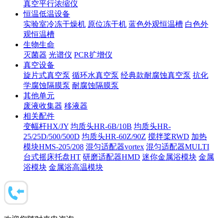
真空平行浓缩仪
恒温低温设备
实验室冷冻干燥机
原位冻干机
蓝色外观恒温槽
白色外
观恒温槽
生物生命
灭菌器
光谱仪
PCR扩增仪
真空设备
旋片式真空泵
循环水真空泵
经典款耐腐蚀真空泵
抗化
学腐蚀隔膜泵
耐腐蚀隔膜泵
其他单元
废液收集器
移液器
相关配件
变幅杆HX/JY
均质头HR-6B/10B
均质头HR-
25/25D/500/500D
均质头HR-60Z/90Z
搅拌桨RWD
加热
模块HMS-205/208
混匀适配器vortex
混匀适配器MULTI
台式摇床托盘HT
研磨适配器HMD
迷你金属浴模块
金属
浴模块
金属浴高温模块