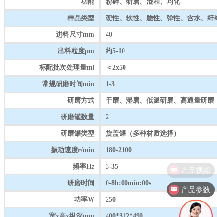
功能
粉碎、研磨、混和、均化
样品类型
硬性、软性、脆性、弹性、含水、纤
进料尺寸mm
40
出料粒度μm
约5-10
标配批次处理量ml
＜2x50
常规研磨时间min
1-3
研磨方式
干磨、湿磨、低温研磨、高通量研磨
研磨罐数量
2
研磨罐类型
旋盖罐（多种材质选择）
振动速度r/min
180-2100
频率Hz
3-35
研磨时间
0-8h:00min:00s
产品参数
功率W
250
宽x高x纵深mm
400*312*490