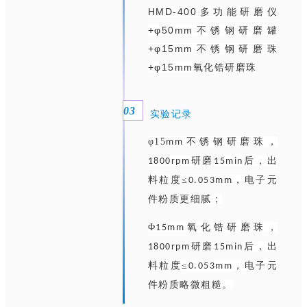
HMD-400
多功能研磨仪
+
φ
50mm
不锈钢研磨罐
+
φ15
mm
不锈钢研磨珠
+
φ
15mm
氧化锆研磨珠
0
3
实验记录
φ15
不锈钢研磨珠，
mm
研磨
后，出
1800rpm
15min
料粒度
≤
，电子元
0.053mm
件粉质更细腻；
Φ
氧化锆研磨珠，
15mm
研磨
后，
出
1800rpm
15min
料粒度
≤
，
电子元
0.053mm
件粉质略微粗糙
。