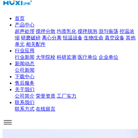
首页
产品中心
超声处理
搅拌分散
均质乳化
搅拌脱泡
混匀振荡
控温浓
缩
研磨破碎
离心分离
恒温设备
生物生命
真空设备
其他
单元
相关配件
行业应用
行业新闻
大学院校
科研监测
医疗单位
企业单位
新闻动态
公司新闻
下载中心
售后服务
关于我们
公司简介
荣誉资质
工厂实力
联系我们
联系方式
在线留言