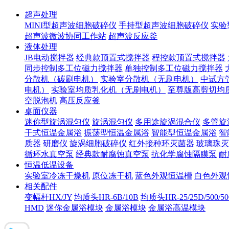
超声处理
MINI型超声波细胞破碎仪
手持型超声波细胞破碎仪
实验
超声波微波协同工作站
超声波反应釜
液体处理
JB电动搅拌器
经典款顶置式搅拌器
程控款顶置式搅拌器
同步控制多工位磁力搅拌器
单独控制多工位磁力搅拌器
分散机（碳刷电机）
实验室分散机（无刷电机）
中试方
电机）
实验室均质乳化机（无刷电机）
至尊版高剪切均
空脱泡机
高压反应釜
桌面仪器
迷你型旋涡混匀仪
旋涡混匀仪
多用途旋涡混合仪
多管旋
干式恒温金属浴
振荡型恒温金属浴
智能型恒温金属浴
智
质器
研磨仪
旋涡细胞破碎仪
红外接种环灭菌器
玻璃珠灭
循环水真空泵
经典款耐腐蚀真空泵
抗化学腐蚀隔膜泵
耐
恒温低温设备
实验室冷冻干燥机
原位冻干机
蓝色外观恒温槽
白色外观
相关配件
变幅杆HX/JY
均质头HR-6B/10B
均质头HR-25/25D/500/5
HMD
迷你金属浴模块
金属浴模块
金属浴高温模块