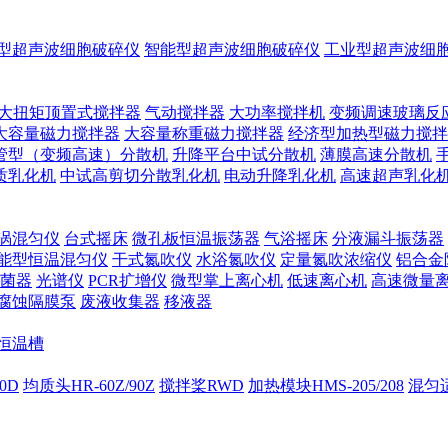
型超声波细胞破碎仪
智能型超声波细胞破碎仪
工业型超声波细
大扭矩顶置式搅拌器
气动搅拌器
大功率搅拌机
变频调速玻璃反
大容量磁力搅拌器
大容量称重磁力搅拌器
经济型加热型磁力搅拌
管型（变频高速）分散机
升降平台中试分散机
薄膜高速分散机
质乳化机
中试高剪切分散乳化机
电动升降乳化机
高速超声乳化
涡混匀仪
台式摇床
微孔板恒温振荡器
气浴摇床
分液漏斗振荡器
能型恒温混匀仪
干式氮吹仪
水浴氮吹仪
定量氮吹浓缩仪
铝合金
菌器
光谱仪
PCR扩增仪
微型掌上离心机
低速离心机
高速微量
腐蚀隔膜泵
废液收集器
移液器
恒温槽
00D
均质头HR-60Z/90Z
搅拌桨RWD
加热模块HMS-205/208
混匀适