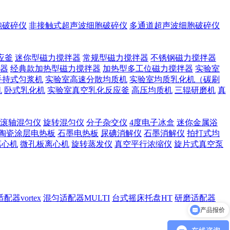
胞破碎仪
非接触式超声波细胞破碎仪
多通道超声波细胞破碎仪
应釜
迷你型磁力搅拌器
常规型磁力搅拌器
不锈钢磁力搅拌器
器
经典款加热型磁力搅拌器
加热型多工位磁力搅拌器
实验室
手持式匀浆机
实验室高速分散均质机
实验室均质乳化机（碳刷
机
卧式乳化机
实验室真空乳化反应釜
高压均质机
三辊研磨机
真
滚轴混匀仪
旋转混匀仪
分子杂交仪
4度电子冰盒
迷你金属浴
陶瓷涂层电热板
石墨电热板
尿碘消解仪
石墨消解仪
拍打式均
离心机
微孔板离心机
旋转蒸发仪
真空平行浓缩仪
旋片式真空泵
配器vortex
混匀适配器MULTI
台式摇床托盘HT
研磨适配器
产品参数