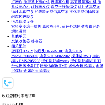
扩增仪
微型掌上离心机
低速离心机
高速微量离心机
微
孔板离心机
旋转蒸发仪
真空平行浓缩仪
旋片式真空泵
循环水真空泵
经典款耐腐蚀真空泵
抗化学腐蚀隔膜泵
耐腐蚀隔膜泵
恒温低温设备
实验室冷冻干燥机
原位冻干机
蓝色外观恒温槽
白色外
观恒温槽
其他单元
废液收集器
移液器
相关配件
变幅杆HX/JY
均质头HR-6B/10B
均质头HR-
25/25D/500/500D
均质头HR-60Z/90Z
搅拌桨RWD
加热
模块HMS-205/208
混匀适配器vortex
混匀适配器MULTI
台式摇床托盘HT
研磨适配器HMD
迷你金属浴模块
金属
浴模块
金属浴高温模块
欢迎您随时来电咨询
400-808-1508