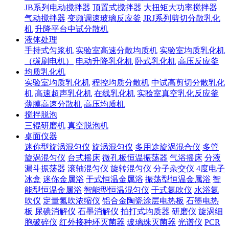
JB系列电动搅拌器
顶置式搅拌器
大扭矩大功率搅拌器
气动搅拌器
变频调速玻璃反应釜
JRJ系列剪切分散乳化
机
升降平台中试分散机
液体处理
手持式匀浆机
实验室高速分散均质机
实验室均质乳化机
（碳刷电机）
电动升降乳化机
卧式乳化机
高压反应釜
均质乳化机
实验室均质乳化机
程控均质分散机
中试高剪切分散乳化
机
高速超声乳化机
在线乳化机
实验室真空乳化反应釜
薄膜高速分散机
高压均质机
搅拌脱泡
三辊研磨机
真空脱泡机
桌面仪器
迷你型旋涡混匀仪
旋涡混匀仪
多用途旋涡混合仪
多管
旋涡混匀仪
台式摇床
微孔板恒温振荡器
气浴摇床
分液
漏斗振荡器
滚轴混匀仪
旋转混匀仪
分子杂交仪
4度电子
冰盒
迷你金属浴
干式恒温金属浴
振荡型恒温金属浴
智
能型恒温金属浴
智能型恒温混匀仪
干式氮吹仪
水浴氮
吹仪
定量氮吹浓缩仪
铝合金陶瓷涂层电热板
石墨电热
板
尿碘消解仪
石墨消解仪
拍打式均质器
研磨仪
旋涡细
胞破碎仪
红外接种环灭菌器
玻璃珠灭菌器
光谱仪
PCR