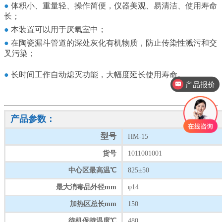
●
体积小、重量轻、操作简便，仪器美观、易清洁、使用寿命
长；
●
本装置可以用于厌氧室中；
●
在陶瓷漏斗管道的深处灰化有机物质，防止传染性溅污和交
叉污染；
●
长时间工作自动熄灭功能，大幅度延长使用寿命。
产品报价
产品视频
产品参数：
型号
HM-15
货号
1011001001
中心区最高温℃
825±50
最大消毒品外径mm
φ14
加热区总长mm
150
待机保持温度℃
480