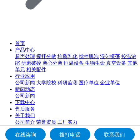
首页
产品中心
超声处理
搅拌分散
均质乳化
搅拌脱泡
混匀振荡
控温浓
缩
研磨破碎
离心分离
恒温设备
生物生命
真空设备
其他
单元
相关配件
行业应用
公司新闻
大学院校
科研监测
医疗单位
企业单位
新闻动态
公司新闻
下载中心
售后服务
关于我们
公司简介
荣誉资质
工厂实力
联系我们
在线咨询
拨打电话
联系我们
联系方式
在线留言