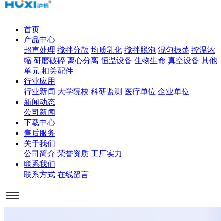
首页
产品中心
超声处理
搅拌分散
均质乳化
搅拌脱泡
混匀振荡
控温浓
缩
研磨破碎
离心分离
恒温设备
生物生命
真空设备
其他
单元
相关配件
行业应用
行业新闻
大学院校
科研监测
医疗单位
企业单位
新闻动态
公司新闻
下载中心
售后服务
关于我们
公司简介
荣誉资质
工厂实力
联系我们
联系方式
在线留言